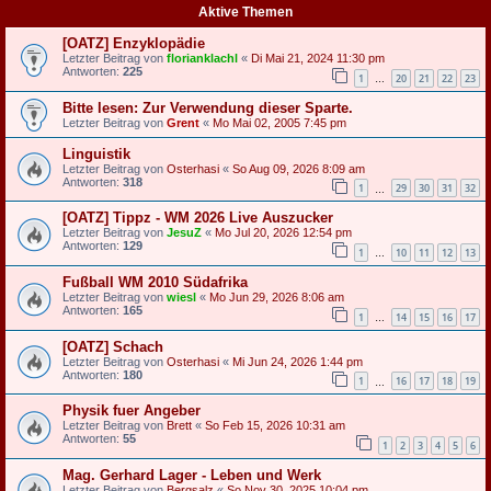
Aktive Themen
[OATZ] Enzyklopädie
Letzter Beitrag von
florianklachl
«
Di Mai 21, 2024 11:30 pm
Antworten:
225
1
20
21
22
23
…
Bitte lesen: Zur Verwendung dieser Sparte.
Letzter Beitrag von
Grent
«
Mo Mai 02, 2005 7:45 pm
Linguistik
Letzter Beitrag von
Osterhasi
«
So Aug 09, 2026 8:09 am
Antworten:
318
1
29
30
31
32
…
[OATZ] Tippz - WM 2026 Live Auszucker
Letzter Beitrag von
JesuZ
«
Mo Jul 20, 2026 12:54 pm
Antworten:
129
1
10
11
12
13
…
Fußball WM 2010 Südafrika
Letzter Beitrag von
wiesl
«
Mo Jun 29, 2026 8:06 am
Antworten:
165
1
14
15
16
17
…
[OATZ] Schach
Letzter Beitrag von
Osterhasi
«
Mi Jun 24, 2026 1:44 pm
Antworten:
180
1
16
17
18
19
…
Physik fuer Angeber
Letzter Beitrag von
Brett
«
So Feb 15, 2026 10:31 am
Antworten:
55
1
2
3
4
5
6
Mag. Gerhard Lager - Leben und Werk
Letzter Beitrag von
Bergsalz
«
So Nov 30, 2025 10:04 pm