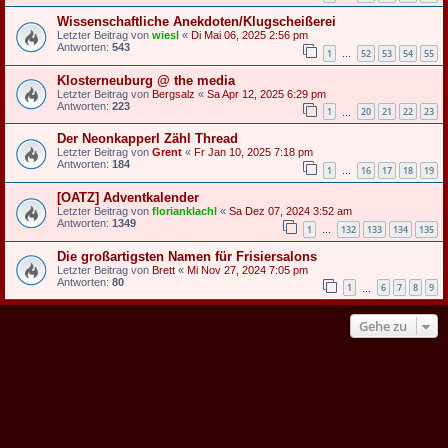
Wissenschaftliche Anekdoten/Klugscheißerei
Letzter Beitrag von
wiesl
«
Di Mai 06, 2025 2:56 pm
Antworten:
543
1
52
53
54
55
…
Klosterneuburg @ the media
Letzter Beitrag von
Bergsalz
«
Sa Apr 12, 2025 6:29 pm
Antworten:
223
1
20
21
22
23
…
Der Neonkapperl Zähl Thread
Letzter Beitrag von
Grent
«
Fr Jan 10, 2025 7:18 pm
Antworten:
184
1
16
17
18
19
…
[OATZ] Adventkalender
Letzter Beitrag von
florianklachl
«
Sa Dez 07, 2024 3:52 am
Antworten:
1349
1
132
133
134
135
…
Die großartigsten Namen für Frisiersalons
Letzter Beitrag von
Brett
«
Mi Nov 27, 2024 7:05 pm
Antworten:
80
1
6
7
8
9
…
Gehe zu