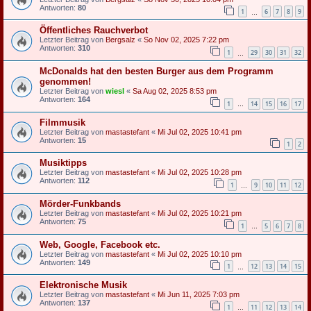
Antworten:
80
1
6
7
8
9
…
Öffentliches Rauchverbot
Letzter Beitrag von
Bergsalz
«
So Nov 02, 2025 7:22 pm
Antworten:
310
1
29
30
31
32
…
McDonalds hat den besten Burger aus dem Programm
genommen!
Letzter Beitrag von
wiesl
«
Sa Aug 02, 2025 8:53 pm
Antworten:
164
1
14
15
16
17
…
Filmmusik
Letzter Beitrag von
mastastefant
«
Mi Jul 02, 2025 10:41 pm
Antworten:
15
1
2
Musiktipps
Letzter Beitrag von
mastastefant
«
Mi Jul 02, 2025 10:28 pm
Antworten:
112
1
9
10
11
12
…
Mörder-Funkbands
Letzter Beitrag von
mastastefant
«
Mi Jul 02, 2025 10:21 pm
Antworten:
75
1
5
6
7
8
…
Web, Google, Facebook etc.
Letzter Beitrag von
mastastefant
«
Mi Jul 02, 2025 10:10 pm
Antworten:
149
1
12
13
14
15
…
Elektronische Musik
Letzter Beitrag von
mastastefant
«
Mi Jun 11, 2025 7:03 pm
Antworten:
137
1
11
12
13
14
…