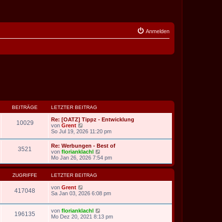
Anmelden
BEITRÄGE
LETZTER BEITRAG
Re: [OATZ] Tippz - Entwicklung
10029
N
von
Grent
e
So Jul 19, 2026 11:20 pm
u
e
Re: Werbungen - Best of
3521
s
N
von
florianklachl
t
e
Mo Jan 26, 2026 7:54 pm
e
u
r
e
B
s
ZUGRIFFE
LETZTER BEITRAG
e
t
i
e
von
Grent
417048
t
r
Sa Jan 03, 2026 6:08 pm
r
B
a
e
g
von
florianklachl
i
196135
Mo Dez 20, 2021 8:13 pm
t