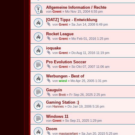
Allgemeine Information / Rechte
von
Grent
» Mo Nov 15, 2004 6:55 pm
[OATZ] Tippz - Entwicklung
von
Grent
» Sa Jun 14, 2008 6:49 pm
Rocket League
von
Grent
» Mo Feb 01, 2016 1:25 pm
ioquake
von
Grent
» Do Aug 11, 2016 11:19 pm
Pro Evolution Soccer
von
Grent
» So Okt 07, 2007 11:06 am
Werbungen - Best of
von
wiesl
» Mo Apr 25, 2005 1:31 pm
Gauguin
von
Brett
» Fr Sep 26, 2025 2:25 pm
Gaming Station :)
von
Hannes
» Do Jan 19, 2006 5:16 pm
Windows 11
von
Grent
» So Sep 21, 2025 1:29 pm
Doom
von
mastastefant
» Sa Jun 20, 2015 5:25 pm