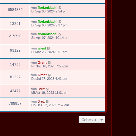
von
florianklachl
6584382
Di Sep 03, 2024 9:54 pm
von
florianklachl
13291
Di Sep 03, 2024 9:37 pm
von
florianklachl
215730
So Apr 07, 2024 10:14 pm
von
wiesl
93129
Di Mär 26, 2024 9:51 am
von
Grent
14792
Fr Nov 10, 2023 7:55 pm
von
Grent
81227
Do Jul 27, 2023 4:41 pm
von
Brett
42477
Mi Apr 19, 2023 11:01 pm
von
Brett
788957
Do Dez 22, 2022 7:57 am
Gehe zu