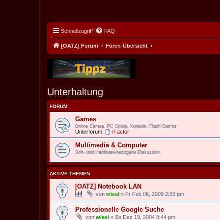
Schnellzugriff
FAQ
[OATZ] Forum
Foren-Übersicht
Unterhaltung
FORUM
Games
Online Games, PC Spiele, Konsole, Flash Games
Unterforum:
rFactor
Multimedia & Computer
Soft- und Hardware-bezogene Diskussion.
AKTIVE THEMEN
[OATZ] Notebook LAN
von
wiesl
» Fr Feb 06, 2009 2:33 pm
Professionelle Google Suche
von
wiesl
» So Dez 19, 2004 8:44 pm