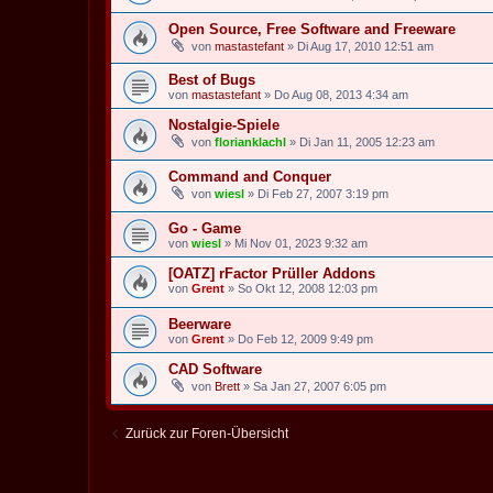
Open Source, Free Software and Freeware
von
mastastefant
» Di Aug 17, 2010 12:51 am
Best of Bugs
von
mastastefant
» Do Aug 08, 2013 4:34 am
Nostalgie-Spiele
von
florianklachl
» Di Jan 11, 2005 12:23 am
Command and Conquer
von
wiesl
» Di Feb 27, 2007 3:19 pm
Go - Game
von
wiesl
» Mi Nov 01, 2023 9:32 am
[OATZ] rFactor Prüller Addons
von
Grent
» So Okt 12, 2008 12:03 pm
Beerware
von
Grent
» Do Feb 12, 2009 9:49 pm
CAD Software
von
Brett
» Sa Jan 27, 2007 6:05 pm
Zurück zur Foren-Übersicht