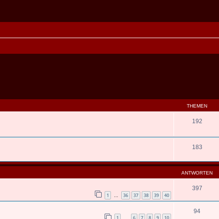
THEMEN
192
183
ANTWORTEN
397
1
36
37
38
39
40
…
94
1
6
7
8
9
10
…