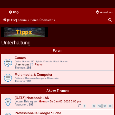
FAQ
Anmelden
S
[OATZ] Forum
Foren-Übersicht
u
c
h
Unterhaltung
e
Forum
Games
Online Games, PC Spiele, Konsole, Flash Games
Unterforum:
rFactor
Themen:
192
Multimedia & Computer
Soft- und Hardware-bezogene Diskussion.
Themen:
183
Aktive Themen
[OATZ] Notebook LAN
Letzter Beitrag von
Grent
«
Sa Jan 03, 2026 6:08 pm
Antworten:
397
1
37
38
39
40
…
Professionelle Google Suche