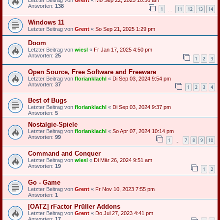
Letzter Beitrag von
Grent
«
Mo Sep 22, 2025 10:56 am
Antworten:
138
1
11
12
13
14
…
Windows 11
Letzter Beitrag von
Grent
«
So Sep 21, 2025 1:29 pm
Doom
Letzter Beitrag von
wiesl
«
Fr Jan 17, 2025 4:50 pm
Antworten:
25
1
2
3
Open Source, Free Software and Freeware
Letzter Beitrag von
florianklachl
«
Di Sep 03, 2024 9:54 pm
Antworten:
37
1
2
3
4
Best of Bugs
Letzter Beitrag von
florianklachl
«
Di Sep 03, 2024 9:37 pm
Antworten:
5
Nostalgie-Spiele
Letzter Beitrag von
florianklachl
«
So Apr 07, 2024 10:14 pm
Antworten:
99
1
7
8
9
10
…
Command and Conquer
Letzter Beitrag von
wiesl
«
Di Mär 26, 2024 9:51 am
Antworten:
19
1
2
Go - Game
Letzter Beitrag von
Grent
«
Fr Nov 10, 2023 7:55 pm
Antworten:
1
[OATZ] rFactor Prüller Addons
Letzter Beitrag von
Grent
«
Do Jul 27, 2023 4:41 pm
Antworten:
17