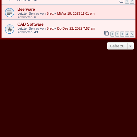
1
2
Beerware
Letzter Beitrag von
Brett
«
Mi Apr 19, 2023 11:01 pm
Antworten:
6
CAD Software
Letzter Beitrag von
Brett
«
Do Dez 22, 2022 7:57 am
Antworten:
43
1
2
3
4
5
Gehe zu