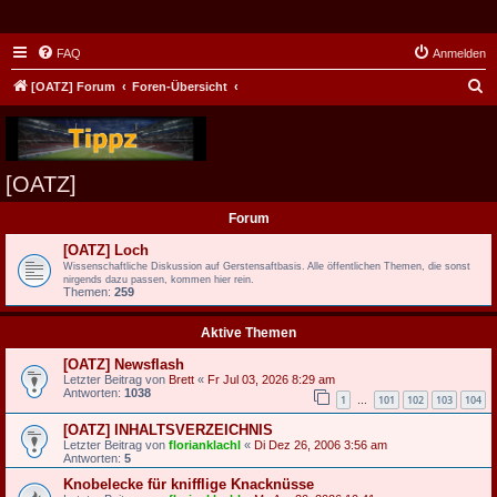
FAQ
Anmelden
S
[OATZ] Forum
Foren-Übersicht
u
c
h
[OATZ]
e
Forum
[OATZ] Loch
Wissenschaftliche Diskussion auf Gerstensaftbasis. Alle öffentlichen Themen, die sonst
nirgends dazu passen, kommen hier rein.
Themen:
259
Aktive Themen
[OATZ] Newsflash
Letzter Beitrag von
Brett
«
Fr Jul 03, 2026 8:29 am
Antworten:
1038
1
101
102
103
104
…
[OATZ] INHALTSVERZEICHNIS
Letzter Beitrag von
florianklachl
«
Di Dez 26, 2006 3:56 am
Antworten:
5
Knobelecke für knifflige Knacknüsse