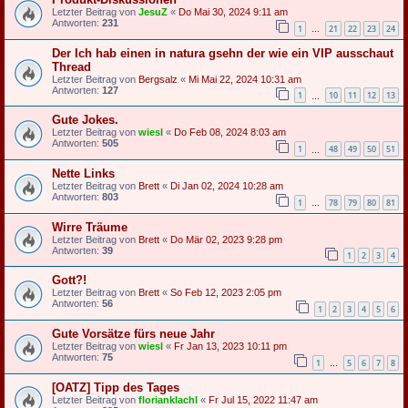
Letzter Beitrag von
JesuZ
«
Do Mai 30, 2024 9:11 am
Antworten:
231
1
21
22
23
24
…
Der Ich hab einen in natura gsehn der wie ein VIP ausschaut
Thread
Letzter Beitrag von
Bergsalz
«
Mi Mai 22, 2024 10:31 am
Antworten:
127
1
10
11
12
13
…
Gute Jokes.
Letzter Beitrag von
wiesl
«
Do Feb 08, 2024 8:03 am
Antworten:
505
1
48
49
50
51
…
Nette Links
Letzter Beitrag von
Brett
«
Di Jan 02, 2024 10:28 am
Antworten:
803
1
78
79
80
81
…
Wirre Träume
Letzter Beitrag von
Brett
«
Do Mär 02, 2023 9:28 pm
Antworten:
39
1
2
3
4
Gott?!
Letzter Beitrag von
Brett
«
So Feb 12, 2023 2:05 pm
Antworten:
56
1
2
3
4
5
6
Gute Vorsätze fürs neue Jahr
Letzter Beitrag von
wiesl
«
Fr Jan 13, 2023 10:11 pm
Antworten:
75
1
5
6
7
8
…
[OATZ] Tipp des Tages
Letzter Beitrag von
florianklachl
«
Fr Jul 15, 2022 11:47 am