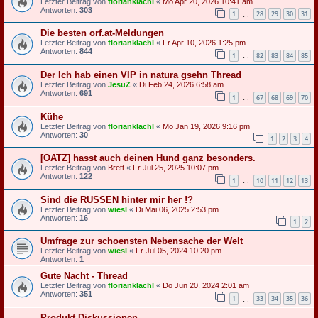
Letzter Beitrag von
florianklachl
«
Mo Apr 20, 2026 10:41 am
Antworten:
303
1
28
29
30
31
…
Die besten orf.at-Meldungen
Letzter Beitrag von
florianklachl
«
Fr Apr 10, 2026 1:25 pm
Antworten:
844
1
82
83
84
85
…
Der Ich hab einen VIP in natura gsehn Thread
Letzter Beitrag von
JesuZ
«
Di Feb 24, 2026 6:58 am
Antworten:
691
1
67
68
69
70
…
Kühe
Letzter Beitrag von
florianklachl
«
Mo Jan 19, 2026 9:16 pm
Antworten:
30
1
2
3
4
[OATZ] hasst auch deinen Hund ganz besonders.
Letzter Beitrag von
Brett
«
Fr Jul 25, 2025 10:07 pm
Antworten:
122
1
10
11
12
13
…
Sind die RUSSEN hinter mir her !?
Letzter Beitrag von
wiesl
«
Di Mai 06, 2025 2:53 pm
Antworten:
16
1
2
Umfrage zur schoensten Nebensache der Welt
Letzter Beitrag von
wiesl
«
Fr Jul 05, 2024 10:20 pm
Antworten:
1
Gute Nacht - Thread
Letzter Beitrag von
florianklachl
«
Do Jun 20, 2024 2:01 am
Antworten:
351
1
33
34
35
36
…
Produkt-Diskussionen