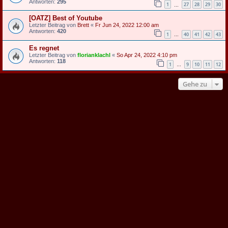
Antworten:
295
1
27
28
29
30
…
[OATZ] Best of Youtube
Letzter Beitrag von
Brett
«
Fr Jun 24, 2022 12:00 am
Antworten:
420
1
40
41
42
43
…
Es regnet
Letzter Beitrag von
florianklachl
«
So Apr 24, 2022 4:10 pm
Antworten:
118
1
9
10
11
12
…
Gehe zu