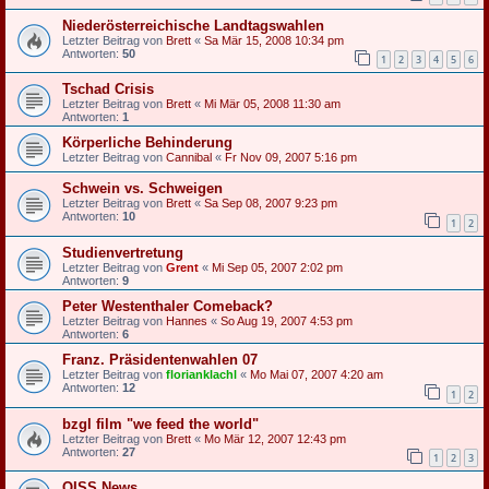
Niederösterreichische Landtagswahlen
Letzter Beitrag von
Brett
«
Sa Mär 15, 2008 10:34 pm
Antworten:
50
1
2
3
4
5
6
Tschad Crisis
Letzter Beitrag von
Brett
«
Mi Mär 05, 2008 11:30 am
Antworten:
1
Körperliche Behinderung
Letzter Beitrag von
Cannibal
«
Fr Nov 09, 2007 5:16 pm
Schwein vs. Schweigen
Letzter Beitrag von
Brett
«
Sa Sep 08, 2007 9:23 pm
Antworten:
10
1
2
Studienvertretung
Letzter Beitrag von
Grent
«
Mi Sep 05, 2007 2:02 pm
Antworten:
9
Peter Westenthaler Comeback?
Letzter Beitrag von
Hannes
«
So Aug 19, 2007 4:53 pm
Antworten:
6
Franz. Präsidentenwahlen 07
Letzter Beitrag von
florianklachl
«
Mo Mai 07, 2007 4:20 am
Antworten:
12
1
2
bzgl film "we feed the world"
Letzter Beitrag von
Brett
«
Mo Mär 12, 2007 12:43 pm
Antworten:
27
1
2
3
OISS News