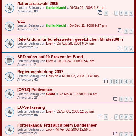
Nationalratswahl 2008
Letzter Beitrag von
florianklachl
«
Di Okt 21, 2008 4:21 am
Antworten:
83
1
6
7
8
9
…
9/11
Letzter Beitrag von
florianklachl
«
Do Sep 11, 2008 9:27 pm
Antworten:
15
1
2
Refer€ndum für bundezweiten gesetzlichen Mindestl0hn
Letzter Beitrag von
Brett
«
Do Aug 28, 2008 6:07 pm
Antworten:
16
1
2
SPD stürzt auf 20 Prozent im Bund
Letzter Beitrag von
Brett
«
Do Jul 24, 2008 11:47 am
Antworten:
7
Regierungsbildung 2007
Letzter Beitrag von
Chicken
«
Mi Jul 02, 2008 10:48 am
Antworten:
42
1
2
3
4
5
[OATZ] Politwetten
Letzter Beitrag von
Grent
«
Do Mai 01, 2008 10:50 am
Antworten:
27
1
2
3
EU-Verfassung
Letzter Beitrag von
Brett
«
Di Apr 08, 2008 12:55 pm
Antworten:
84
1
6
7
8
9
…
Folterskandal jetzt auch beim Bundesheer
Letzter Beitrag von
zobi
«
Mi Apr 02, 2008 12:59 pm
Antworten:
21
1
2
3