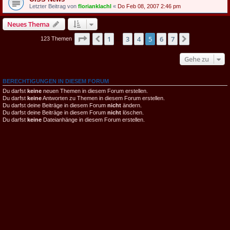
Letzter Beitrag von
florianklachl
«
Do Feb 08, 2007 2:46 pm
Neues Thema
Seite
5
von
7
1
3
4
5
6
7
Vorherige
Nächste
123 Themen
…
Gehe zu
BERECHTIGUNGEN IN DIESEM FORUM
Du darfst
keine
neuen Themen in diesem Forum erstellen.
Du darfst
keine
Antworten zu Themen in diesem Forum erstellen.
Du darfst deine Beiträge in diesem Forum
nicht
ändern.
Du darfst deine Beiträge in diesem Forum
nicht
löschen.
Du darfst
keine
Dateianhänge in diesem Forum erstellen.