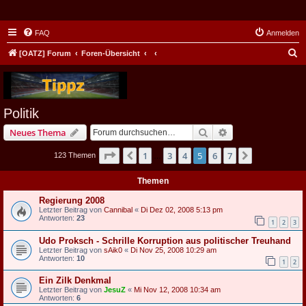
FAQ
Anmelden
S
[OATZ] Forum
Foren-Übersicht
u
c
h
Politik
e
Suche
Erweiterte Suche
Neues Thema
Seite
5
von
7
1
3
4
5
6
7
Vorherige
Nächste
123 Themen
…
Themen
Regierung 2008
Letzter Beitrag von
Cannibal
«
Di Dez 02, 2008 5:13 pm
Antworten:
23
1
2
3
Udo Proksch - Schrille Korruption aus politischer Treuhand
Letzter Beitrag von
sAik0
«
Di Nov 25, 2008 10:29 am
Antworten:
10
1
2
Ein Zilk Denkmal
Letzter Beitrag von
JesuZ
«
Mi Nov 12, 2008 10:34 am
Antworten:
6