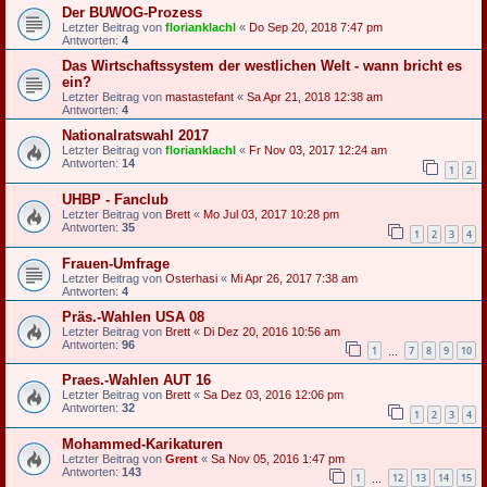
Der BUWOG-Prozess
Letzter Beitrag von
florianklachl
«
Do Sep 20, 2018 7:47 pm
Antworten:
4
Das Wirtschaftssystem der westlichen Welt - wann bricht es
ein?
Letzter Beitrag von
mastastefant
«
Sa Apr 21, 2018 12:38 am
Antworten:
4
Nationalratswahl 2017
Letzter Beitrag von
florianklachl
«
Fr Nov 03, 2017 12:24 am
Antworten:
14
1
2
UHBP - Fanclub
Letzter Beitrag von
Brett
«
Mo Jul 03, 2017 10:28 pm
Antworten:
35
1
2
3
4
Frauen-Umfrage
Letzter Beitrag von
Osterhasi
«
Mi Apr 26, 2017 7:38 am
Antworten:
4
Präs.-Wahlen USA 08
Letzter Beitrag von
Brett
«
Di Dez 20, 2016 10:56 am
Antworten:
96
1
7
8
9
10
…
Praes.-Wahlen AUT 16
Letzter Beitrag von
Brett
«
Sa Dez 03, 2016 12:06 pm
Antworten:
32
1
2
3
4
Mohammed-Karikaturen
Letzter Beitrag von
Grent
«
Sa Nov 05, 2016 1:47 pm
Antworten:
143
1
12
13
14
15
…