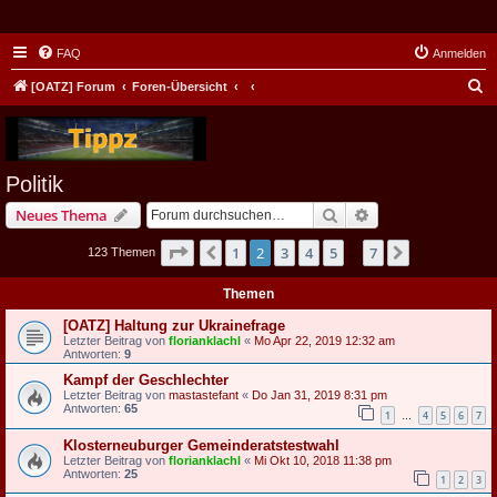
FAQ
Anmelden
S
[OATZ] Forum
Foren-Übersicht
u
c
h
Politik
e
Suche
Erweiterte Suche
Neues Thema
Seite
2
von
7
1
2
3
4
5
7
Vorherige
Nächste
123 Themen
…
Themen
[OATZ] Haltung zur Ukrainefrage
Letzter Beitrag von
florianklachl
«
Mo Apr 22, 2019 12:32 am
Antworten:
9
Kampf der Geschlechter
Letzter Beitrag von
mastastefant
«
Do Jan 31, 2019 8:31 pm
Antworten:
65
1
4
5
6
7
…
Klosterneuburger Gemeinderatstestwahl
Letzter Beitrag von
florianklachl
«
Mi Okt 10, 2018 11:38 pm
Antworten:
25
1
2
3