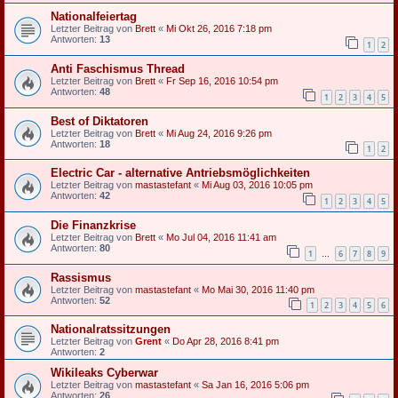
Nationalfeiertag
Letzter Beitrag von
Brett
«
Mi Okt 26, 2016 7:18 pm
Antworten:
13
1
2
Anti Faschismus Thread
Letzter Beitrag von
Brett
«
Fr Sep 16, 2016 10:54 pm
Antworten:
48
1
2
3
4
5
Best of Diktatoren
Letzter Beitrag von
Brett
«
Mi Aug 24, 2016 9:26 pm
Antworten:
18
1
2
Electric Car - alternative Antriebsmöglichkeiten
Letzter Beitrag von
mastastefant
«
Mi Aug 03, 2016 10:05 pm
Antworten:
42
1
2
3
4
5
Die Finanzkrise
Letzter Beitrag von
Brett
«
Mo Jul 04, 2016 11:41 am
Antworten:
80
1
6
7
8
9
…
Rassismus
Letzter Beitrag von
mastastefant
«
Mo Mai 30, 2016 11:40 pm
Antworten:
52
1
2
3
4
5
6
Nationalratssitzungen
Letzter Beitrag von
Grent
«
Do Apr 28, 2016 8:41 pm
Antworten:
2
Wikileaks Cyberwar
Letzter Beitrag von
mastastefant
«
Sa Jan 16, 2016 5:06 pm
Antworten:
26