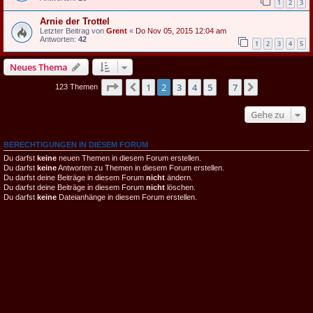
1
2
3
Arnie der Trottel
Letzter Beitrag von
Grent
«
Do Nov 05, 2015 12:04 am
Antworten:
42
1
2
3
4
5
Neues Thema
Seite
2
von
7
1
2
3
4
5
7
Vorherige
Nächste
123 Themen
…
Gehe zu
BERECHTIGUNGEN IN DIESEM FORUM
Du darfst
keine
neuen Themen in diesem Forum erstellen.
Du darfst
keine
Antworten zu Themen in diesem Forum erstellen.
Du darfst deine Beiträge in diesem Forum
nicht
ändern.
Du darfst deine Beiträge in diesem Forum
nicht
löschen.
Du darfst
keine
Dateianhänge in diesem Forum erstellen.