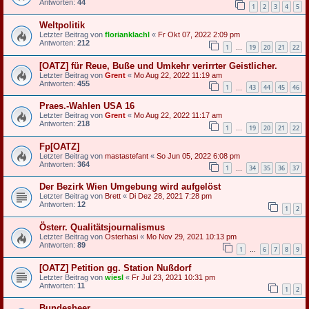
Antworten:
44
1
2
3
4
5
Weltpolitik
Letzter Beitrag von
florianklachl
«
Fr Okt 07, 2022 2:09 pm
Antworten:
212
1
19
20
21
22
…
[OATZ] für Reue, Buße und Umkehr verirrter Geistlicher.
Letzter Beitrag von
Grent
«
Mo Aug 22, 2022 11:19 am
Antworten:
455
1
43
44
45
46
…
Praes.-Wahlen USA 16
Letzter Beitrag von
Grent
«
Mo Aug 22, 2022 11:17 am
Antworten:
218
1
19
20
21
22
…
Fp[OATZ]
Letzter Beitrag von
mastastefant
«
So Jun 05, 2022 6:08 pm
Antworten:
364
1
34
35
36
37
…
Der Bezirk Wien Umgebung wird aufgelöst
Letzter Beitrag von
Brett
«
Di Dez 28, 2021 7:28 pm
Antworten:
12
1
2
Österr. Qualitätsjournalismus
Letzter Beitrag von
Osterhasi
«
Mo Nov 29, 2021 10:13 pm
Antworten:
89
1
6
7
8
9
…
[OATZ] Petition gg. Station Nußdorf
Letzter Beitrag von
wiesl
«
Fr Jul 23, 2021 10:31 pm
Antworten:
11
1
2
Bundesheer