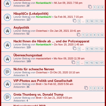
Letzter Beitrag von
florianklachl
«
Mi Jun 09, 2021 7:56 pm
Antworten:
29
1
2
3
Häupl&Co (Lokalpolitik)
Letzter Beitrag von
florianklachl
«
Sa Feb 06, 2021 7:15 pm
Antworten:
117
1
9
10
11
12
…
Asylpolitik
Letzter Beitrag von
Osterhasi
«
Do Jan 28, 2021 10:41 am
Antworten:
52
1
2
3
4
5
6
Hackt Ihnen die Hände ab … und der Polizeiapparat
Letzter Beitrag von
florianklachl
«
Do Nov 19, 2020 1:45 am
Antworten:
119
1
9
10
11
12
…
Überwachungsstaat
Letzter Beitrag von
mastastefant
«
Mo Nov 09, 2020 11:39 am
Antworten:
169
1
14
15
16
17
…
Nichts für schwache Nerven
Letzter Beitrag von
Osterhasi
«
Di Okt 20, 2020 10:10 am
Antworten:
5
VIP-Photos aus Politik und Gesellschaft
Letzter Beitrag von
Brett
«
So Feb 02, 2020 5:56 am
Antworten:
35
1
2
3
4
Greta Thunberg vs. Donald Trump
Letzter Beitrag von
Brett
«
Di Jan 21, 2020 9:03 pm
Antworten:
4