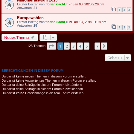
Nationalratswahl 2019
Letzter Beitrag von
florianklachl
«
Fr Jan 03, 2020 2:29 pm
Antworten:
21
1
2
3
Europawahlen
Letzter Beitrag von
florianklachl
«
Mi Dez 04, 2019 11:14 am
Antworten:
28
1
2
3
Neues Thema
Seite
1
von
7
1
2
3
4
5
7
Nächste
123 Themen
…
Gehe zu
BERECHTIGUNGEN IN DIESEM FORUM
Du darfst
keine
neuen Themen in diesem Forum erstellen.
Du darfst
keine
Antworten zu Themen in diesem Forum erstellen.
Du darfst deine Beiträge in diesem Forum
nicht
ändern.
Du darfst deine Beiträge in diesem Forum
nicht
löschen.
Du darfst
keine
Dateianhänge in diesem Forum erstellen.