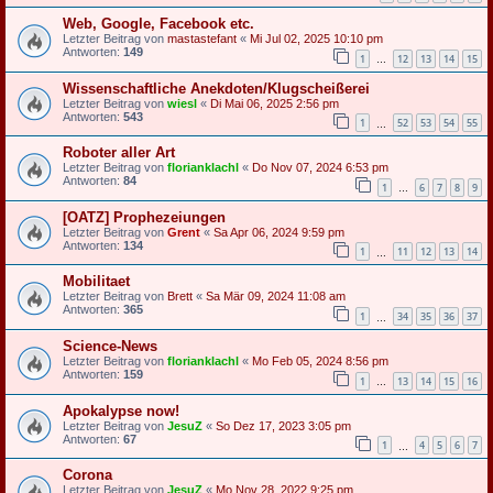
Web, Google, Facebook etc.
Letzter Beitrag von
mastastefant
«
Mi Jul 02, 2025 10:10 pm
Antworten:
149
1
12
13
14
15
…
Wissenschaftliche Anekdoten/Klugscheißerei
Letzter Beitrag von
wiesl
«
Di Mai 06, 2025 2:56 pm
Antworten:
543
1
52
53
54
55
…
Roboter aller Art
Letzter Beitrag von
florianklachl
«
Do Nov 07, 2024 6:53 pm
Antworten:
84
1
6
7
8
9
…
[OATZ] Prophezeiungen
Letzter Beitrag von
Grent
«
Sa Apr 06, 2024 9:59 pm
Antworten:
134
1
11
12
13
14
…
Mobilitaet
Letzter Beitrag von
Brett
«
Sa Mär 09, 2024 11:08 am
Antworten:
365
1
34
35
36
37
…
Science-News
Letzter Beitrag von
florianklachl
«
Mo Feb 05, 2024 8:56 pm
Antworten:
159
1
13
14
15
16
…
Apokalypse now!
Letzter Beitrag von
JesuZ
«
So Dez 17, 2023 3:05 pm
Antworten:
67
1
4
5
6
7
…
Corona
Letzter Beitrag von
JesuZ
«
Mo Nov 28, 2022 9:25 pm