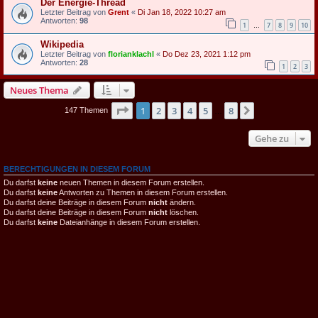
Der Energie-Thread
Letzter Beitrag von
Grent
«
Di Jan 18, 2022 10:27 am
Antworten:
98
1
7
8
9
10
…
Wikipedia
Letzter Beitrag von
florianklachl
«
Do Dez 23, 2021 1:12 pm
Antworten:
28
1
2
3
Neues Thema
Seite
1
von
8
1
2
3
4
5
8
Nächste
147 Themen
…
Gehe zu
BERECHTIGUNGEN IN DIESEM FORUM
Du darfst
keine
neuen Themen in diesem Forum erstellen.
Du darfst
keine
Antworten zu Themen in diesem Forum erstellen.
Du darfst deine Beiträge in diesem Forum
nicht
ändern.
Du darfst deine Beiträge in diesem Forum
nicht
löschen.
Du darfst
keine
Dateianhänge in diesem Forum erstellen.