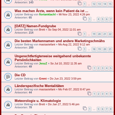
Antworten:
143
1
12
13
14
15
…
Was machen Ärzte, wenn kein Patient da ist ...
Letzter Beitrag von
florianklachl
«
Mi Nov 23, 2022 4:26 pm
Antworten:
65
1
4
5
6
7
…
[OATZ] Namen-Fundgrube
Letzter Beitrag von
Brett
«
So Sep 04, 2022 11:01 am
Antworten:
214
1
19
20
21
22
…
Die besten Markennamen und andere Marketingschmähs
Letzter Beitrag von
mastastefant
«
Mo Aug 22, 2022 9:12 am
Antworten:
200
1
18
19
20
21
…
Ungerechtfertigterweise weitgehend unbekannte
Persönlichkeiten
Letzter Beitrag von
JesuZ
«
So Jul 10, 2022 11:35 am
Antworten:
49
1
2
3
4
5
Die CD
Letzter Beitrag von
Grent
«
Do Jun 23, 2022 3:59 pm
Länderspezifische Mentalitäten
Letzter Beitrag von
mastastefant
«
Mo Feb 07, 2022 8:47 pm
Antworten:
44
1
2
3
4
5
Meteorologie u. Klimatologie
Letzter Beitrag von
Brett
«
Do Jan 27, 2022 5:46 pm
Antworten:
78
1
5
6
7
8
…