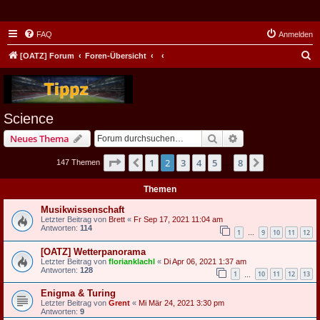
FAQ
Anmelden
S
[OATZ] Forum
Foren-Übersicht
u
c
h
Science
e
Suche
Erweiterte Suche
Neues Thema
Seite
2
von
8
1
2
3
4
5
8
Vorherige
Nächste
147 Themen
…
Themen
Musikwissenschaft
Letzter Beitrag von
Brett
«
Fr Sep 17, 2021 11:04 am
Antworten:
114
1
9
10
11
12
…
[OATZ] Wetterpanorama
Letzter Beitrag von
florianklachl
«
Di Apr 06, 2021 1:37 am
Antworten:
128
1
10
11
12
13
…
Enigma & Turing
Letzter Beitrag von
Grent
«
Mi Mär 24, 2021 3:30 pm
Antworten:
9