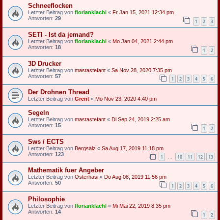
Schneeflocken
Letzter Beitrag von
florianklachl
«
Fr Jan 15, 2021 12:34 pm
Antworten:
29
1
2
3
SETI - Ist da jemand?
Letzter Beitrag von
florianklachl
«
Mo Jan 04, 2021 2:44 pm
Antworten:
18
1
2
3D Drucker
Letzter Beitrag von
mastastefant
«
Sa Nov 28, 2020 7:35 pm
Antworten:
57
1
2
3
4
5
6
Der Drohnen Thread
Letzter Beitrag von
Grent
«
Mo Nov 23, 2020 4:40 pm
Segeln
Letzter Beitrag von
mastastefant
«
Di Sep 24, 2019 2:25 am
Antworten:
15
1
2
Sws / ECTS
Letzter Beitrag von
Bergsalz
«
Sa Aug 17, 2019 11:18 pm
Antworten:
123
1
10
11
12
13
…
Mathematik fuer Angeber
Letzter Beitrag von
Osterhasi
«
Do Aug 08, 2019 11:56 pm
Antworten:
50
1
2
3
4
5
6
Philosophie
Letzter Beitrag von
florianklachl
«
Mi Mai 22, 2019 8:35 pm
Antworten:
14
1
2