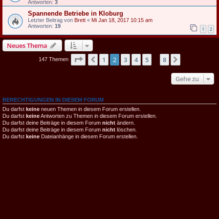
Antworten:
3
Spannende Betriebe in Kloburg
Letzter Beitrag von
Brett
«
Mi Jan 18, 2017 10:15 am
Antworten:
19
1
2
Neues Thema
Seite
2
von
8
1
2
3
4
5
8
Vorherige
Nächste
147 Themen
…
Gehe zu
BERECHTIGUNGEN IN DIESEM FORUM
Du darfst
keine
neuen Themen in diesem Forum erstellen.
Du darfst
keine
Antworten zu Themen in diesem Forum erstellen.
Du darfst deine Beiträge in diesem Forum
nicht
ändern.
Du darfst deine Beiträge in diesem Forum
nicht
löschen.
Du darfst
keine
Dateianhänge in diesem Forum erstellen.