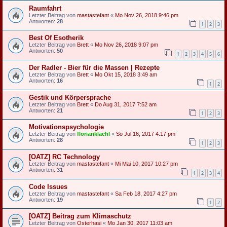
Raumfahrt
Letzter Beitrag von
mastastefant
«
Mo Nov 26, 2018 9:46 pm
Antworten:
28
1
2
3
Best Of Esotherik
Letzter Beitrag von
Brett
«
Mo Nov 26, 2018 9:07 pm
Antworten:
50
1
2
3
4
5
6
Der Radler - Bier für die Massen | Rezepte
Letzter Beitrag von
Brett
«
Mo Okt 15, 2018 3:49 am
Antworten:
16
1
2
Gestik und Körpersprache
Letzter Beitrag von
Brett
«
Do Aug 31, 2017 7:52 am
Antworten:
21
1
2
3
Motivationspsychologie
Letzter Beitrag von
florianklachl
«
So Jul 16, 2017 4:17 pm
Antworten:
28
1
2
3
[OATZ] RC Technology
Letzter Beitrag von
mastastefant
«
Mi Mai 10, 2017 10:27 pm
Antworten:
31
1
2
3
4
Code Issues
Letzter Beitrag von
mastastefant
«
Sa Feb 18, 2017 4:27 pm
Antworten:
19
1
2
[OATZ] Beitrag zum Klimaschutz
Letzter Beitrag von
Osterhasi
«
Mo Jan 30, 2017 11:03 am