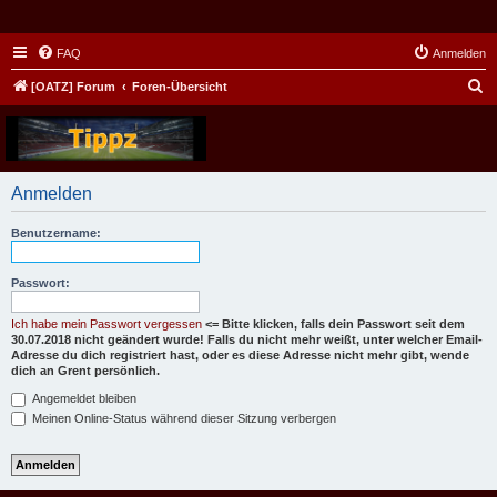
FAQ
Anmelden
S
[OATZ] Forum
Foren-Übersicht
u
c
h
Anmelden
e
Benutzername:
Passwort:
Ich habe mein Passwort vergessen
<= Bitte klicken, falls dein Passwort seit dem
30.07.2018 nicht geändert wurde! Falls du nicht mehr weißt, unter welcher Email-
Adresse du dich registriert hast, oder es diese Adresse nicht mehr gibt, wende
dich an Grent persönlich.
Angemeldet bleiben
Meinen Online-Status während dieser Sitzung verbergen