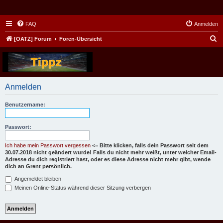
FAQ
Anmelden
S
[OATZ] Forum
Foren-Übersicht
u
c
h
Anmelden
e
Benutzername:
Passwort:
Ich habe mein Passwort vergessen
<= Bitte klicken, falls dein Passwort seit dem
30.07.2018 nicht geändert wurde! Falls du nicht mehr weißt, unter welcher Email-
Adresse du dich registriert hast, oder es diese Adresse nicht mehr gibt, wende
dich an Grent persönlich.
Angemeldet bleiben
Meinen Online-Status während dieser Sitzung verbergen