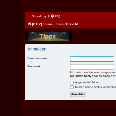
Schnellzugriff
FAQ
[OATZ] Forum
Foren-Übersicht
Anmelden
Benutzername:
Passwort:
Ich habe mein Passwort vergessen
registriert hast, oder es diese A
Angemeldet bleiben
Meinen Online-Status während d