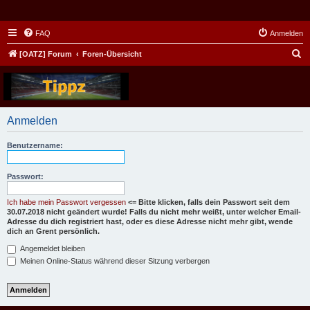
FAQ
Anmelden
S
[OATZ] Forum
Foren-Übersicht
u
c
h
Anmelden
e
Benutzername:
Passwort:
Ich habe mein Passwort vergessen
<= Bitte klicken, falls dein Passwort seit dem
30.07.2018 nicht geändert wurde! Falls du nicht mehr weißt, unter welcher Email-
Adresse du dich registriert hast, oder es diese Adresse nicht mehr gibt, wende
dich an Grent persönlich.
Angemeldet bleiben
Meinen Online-Status während dieser Sitzung verbergen