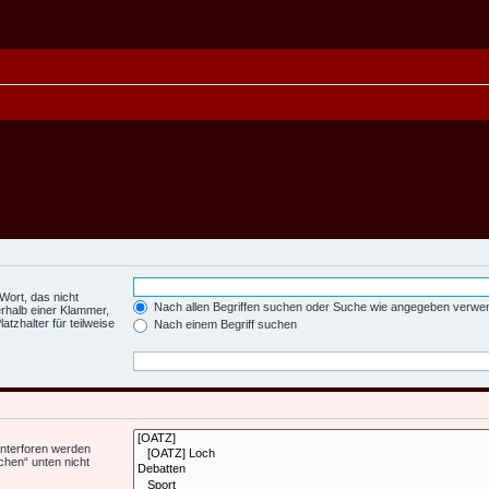
Wort, das nicht
Nach allen Begriffen suchen oder Suche wie angegeben verwe
rhalb einer Klammer,
tzhalter für teilweise
Nach einem Begriff suchen
Unterforen werden
chen“ unten nicht