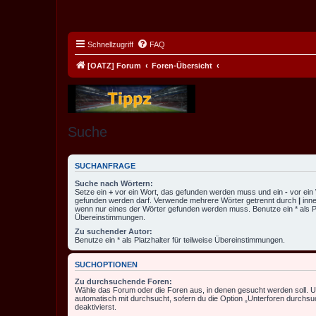
Schnellzugriff
FAQ
[OATZ] Forum
Foren-Übersicht
Suche
SUCHANFRAGE
Suche nach Wörtern:
Setze ein
+
vor ein Wort, das gefunden werden muss und ein
-
vor ein 
gefunden werden darf. Verwende mehrere Wörter getrennt durch
|
inne
wenn nur eines der Wörter gefunden werden muss. Benutze ein * als Pla
Übereinstimmungen.
Zu suchender Autor:
Benutze ein * als Platzhalter für teilweise Übereinstimmungen.
SUCHOPTIONEN
Zu durchsuchende Foren:
Wähle das Forum oder die Foren aus, in denen gesucht werden soll. 
automatisch mit durchsucht, sofern du die Option „Unterforen durchsu
deaktivierst.