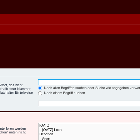
Wort, das nicht
Nach allen Begriffen suchen oder Suche wie angegeben verwe
rhalb einer Klammer,
tzhalter für teilweise
Nach einem Begriff suchen
Unterforen werden
chen“ unten nicht