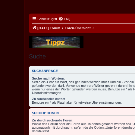
Schnellzugriff
FAQ
[OATZ] Forum
Foren-Übersicht
Suche
SUCHANFRAGE
Suche nach Wörtern:
Setze ein
+
vor ein Wort, das gefunden werden muss und ein
-
vor ein 
gefunden werden darf. Verwende mehrere Wörter getrennt durch
|
inne
wenn nur eines der Wörter gefunden werden muss. Benutze ein * als Pla
Übereinstimmungen.
Zu suchender Autor:
Benutze ein * als Platzhalter für teilweise Übereinstimmungen.
SUCHOPTIONEN
Zu durchsuchende Foren:
Wähle das Forum oder die Foren aus, in denen gesucht werden soll. 
automatisch mit durchsucht, sofern du die Option „Unterforen durchsu
deaktivierst.