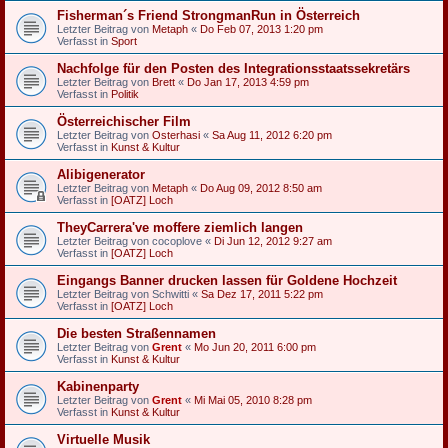
Fisherman´s Friend StrongmanRun in Österreich
Letzter Beitrag von
Metaph
«
Do Feb 07, 2013 1:20 pm
Verfasst in
Sport
Nachfolge für den Posten des Integrationsstaatssekretärs
Letzter Beitrag von
Brett
«
Do Jan 17, 2013 4:59 pm
Verfasst in
Politik
Österreichischer Film
Letzter Beitrag von
Osterhasi
«
Sa Aug 11, 2012 6:20 pm
Verfasst in
Kunst & Kultur
Alibigenerator
Letzter Beitrag von
Metaph
«
Do Aug 09, 2012 8:50 am
Verfasst in
[OATZ] Loch
TheyCarrera've moffere ziemlich langen
Letzter Beitrag von
cocoplove
«
Di Jun 12, 2012 9:27 am
Verfasst in
[OATZ] Loch
Eingangs Banner drucken lassen für Goldene Hochzeit
Letzter Beitrag von
Schwitti
«
Sa Dez 17, 2011 5:22 pm
Verfasst in
[OATZ] Loch
Die besten Straßennamen
Letzter Beitrag von
Grent
«
Mo Jun 20, 2011 6:00 pm
Verfasst in
Kunst & Kultur
Kabinenparty
Letzter Beitrag von
Grent
«
Mi Mai 05, 2010 8:28 pm
Verfasst in
Kunst & Kultur
Virtuelle Musik