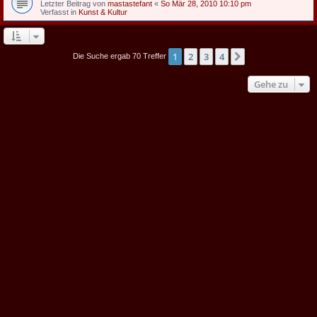
Letzter Beitrag von
mastastefant
«
So Mär 28, 2010 10:10 pm
Verfasst in
Kunst & Kultur
1
2
3
4
Nächste
Die Suche ergab 70 Treffer
Gehe zu