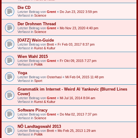
Die CD
Letzter Beitrag von
Grent
«
Do Jun 23, 2022 3:59 pm
Verfasst in
Science
Der Drohnen Thread
Letzter Beitrag von
Grent
«
Mo Nov 23, 2020 4:40 pm
Verfasst in
Science
[OATZ] Wein-Guide
Letzter Beitrag von
Brett
«
Fr Feb 03, 2017 8:37 pm
Verfasst in
Kunst & Kultur
Wien Wahl 2015
Letzter Beitrag von
Grent
«
Fr Okt 09, 2015 7:27 pm
Verfasst in
Politik
Yoga
Letzter Beitrag von
Osterhasi
«
Mi Feb 04, 2015 11:48 pm
Verfasst in
Sport
Grammatik im Internet - Weird Al Yankovic (Blurred Lines
Cover)
Letzter Beitrag von
Grent
«
Mi Jul 16, 2014 8:04 am
Verfasst in
Kunst & Kultur
Software Piracy
Letzter Beitrag von
Grent
«
Do Mai 02, 2013 7:37 pm
Verfasst in
Science
NÖ Landtagswahl 2013
Letzter Beitrag von
Brett
«
Mo Feb 25, 2013 1:29 am
Verfasst in
Politik