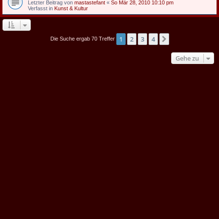
Letzter Beitrag von
mastastefant
«
So Mär 28, 2010 10:10 pm
Verfasst in
Kunst & Kultur
1
2
3
4
Nächste
Die Suche ergab 70 Treffer
Gehe zu