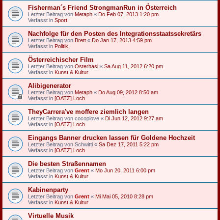
Fisherman´s Friend StrongmanRun in Österreich
Letzter Beitrag von
Metaph
«
Do Feb 07, 2013 1:20 pm
Verfasst in
Sport
Nachfolge für den Posten des Integrationsstaatssekretärs
Letzter Beitrag von
Brett
«
Do Jan 17, 2013 4:59 pm
Verfasst in
Politik
Österreichischer Film
Letzter Beitrag von
Osterhasi
«
Sa Aug 11, 2012 6:20 pm
Verfasst in
Kunst & Kultur
Alibigenerator
Letzter Beitrag von
Metaph
«
Do Aug 09, 2012 8:50 am
Verfasst in
[OATZ] Loch
TheyCarrera've moffere ziemlich langen
Letzter Beitrag von
cocoplove
«
Di Jun 12, 2012 9:27 am
Verfasst in
[OATZ] Loch
Eingangs Banner drucken lassen für Goldene Hochzeit
Letzter Beitrag von
Schwitti
«
Sa Dez 17, 2011 5:22 pm
Verfasst in
[OATZ] Loch
Die besten Straßennamen
Letzter Beitrag von
Grent
«
Mo Jun 20, 2011 6:00 pm
Verfasst in
Kunst & Kultur
Kabinenparty
Letzter Beitrag von
Grent
«
Mi Mai 05, 2010 8:28 pm
Verfasst in
Kunst & Kultur
Virtuelle Musik