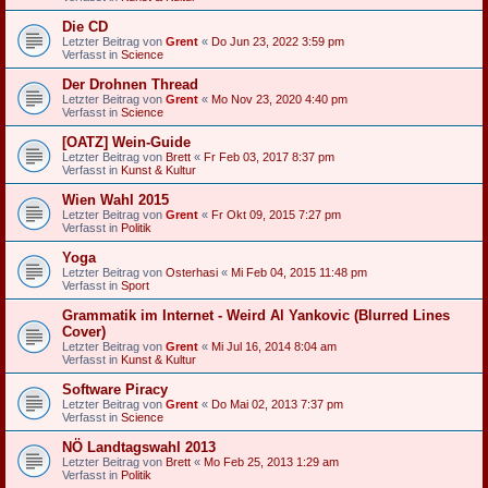
Die CD
Letzter Beitrag von
Grent
«
Do Jun 23, 2022 3:59 pm
Verfasst in
Science
Der Drohnen Thread
Letzter Beitrag von
Grent
«
Mo Nov 23, 2020 4:40 pm
Verfasst in
Science
[OATZ] Wein-Guide
Letzter Beitrag von
Brett
«
Fr Feb 03, 2017 8:37 pm
Verfasst in
Kunst & Kultur
Wien Wahl 2015
Letzter Beitrag von
Grent
«
Fr Okt 09, 2015 7:27 pm
Verfasst in
Politik
Yoga
Letzter Beitrag von
Osterhasi
«
Mi Feb 04, 2015 11:48 pm
Verfasst in
Sport
Grammatik im Internet - Weird Al Yankovic (Blurred Lines
Cover)
Letzter Beitrag von
Grent
«
Mi Jul 16, 2014 8:04 am
Verfasst in
Kunst & Kultur
Software Piracy
Letzter Beitrag von
Grent
«
Do Mai 02, 2013 7:37 pm
Verfasst in
Science
NÖ Landtagswahl 2013
Letzter Beitrag von
Brett
«
Mo Feb 25, 2013 1:29 am
Verfasst in
Politik