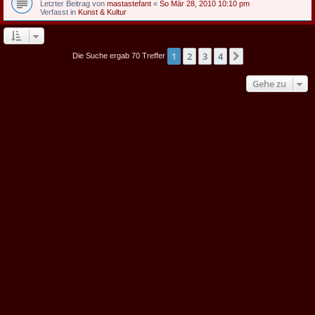
Letzter Beitrag von
mastastefant
«
So Mär 28, 2010 10:10 pm
Verfasst in
Kunst & Kultur
1
2
3
4
Nächste
Die Suche ergab 70 Treffer
Gehe zu