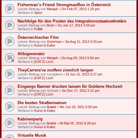
Fisherman´s Friend StrongmanRun in Österreich
Letzter Beitrag von
Metaph
«
Do Feb 07, 2013 1:20 pm
Verfasst in
Sport
Nachfolge für den Posten des Integrationsstaatssekretärs
Letzter Beitrag von
Brett
«
Do Jan 17, 2013 4:59 pm
Verfasst in
Politik
Österreichischer Film
Letzter Beitrag von
Osterhasi
«
Sa Aug 11, 2012 6:20 pm
Verfasst in
Kunst & Kultur
Alibigenerator
Letzter Beitrag von
Metaph
«
Do Aug 09, 2012 8:50 am
Verfasst in
[OATZ] Loch
TheyCarrera've moffere ziemlich langen
Letzter Beitrag von
cocoplove
«
Di Jun 12, 2012 9:27 am
Verfasst in
[OATZ] Loch
Eingangs Banner drucken lassen für Goldene Hochzeit
Letzter Beitrag von
Schwitti
«
Sa Dez 17, 2011 5:22 pm
Verfasst in
[OATZ] Loch
Die besten Straßennamen
Letzter Beitrag von
Grent
«
Mo Jun 20, 2011 6:00 pm
Verfasst in
Kunst & Kultur
Kabinenparty
Letzter Beitrag von
Grent
«
Mi Mai 05, 2010 8:28 pm
Verfasst in
Kunst & Kultur
Virtuelle Musik