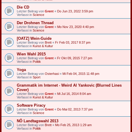
Die CD
Letzter Beitrag von
Grent
«
Do Jun 23, 2022 3:59 pm
Verfasst in
Science
Der Drohnen Thread
Letzter Beitrag von
Grent
«
Mo Nov 23, 2020 4:40 pm
Verfasst in
Science
[OATZ] Wein-Guide
Letzter Beitrag von
Brett
«
Fr Feb 03, 2017 8:37 pm
Verfasst in
Kunst & Kultur
Wien Wahl 2015
Letzter Beitrag von
Grent
«
Fr Okt 09, 2015 7:27 pm
Verfasst in
Politik
Yoga
Letzter Beitrag von
Osterhasi
«
Mi Feb 04, 2015 11:48 pm
Verfasst in
Sport
Grammatik im Internet - Weird Al Yankovic (Blurred Lines
Cover)
Letzter Beitrag von
Grent
«
Mi Jul 16, 2014 8:04 am
Verfasst in
Kunst & Kultur
Software Piracy
Letzter Beitrag von
Grent
«
Do Mai 02, 2013 7:37 pm
Verfasst in
Science
NÖ Landtagswahl 2013
Letzter Beitrag von
Brett
«
Mo Feb 25, 2013 1:29 am
Verfasst in
Politik