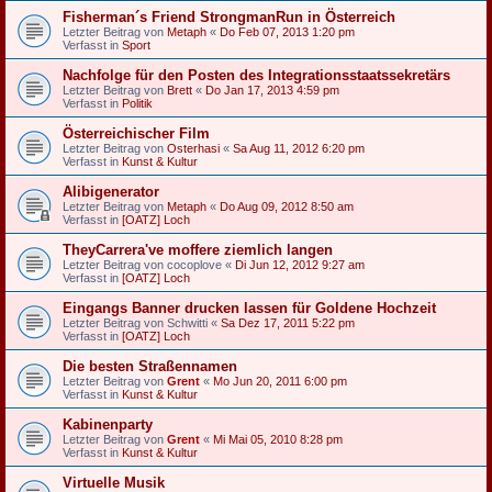
Fisherman´s Friend StrongmanRun in Österreich
Letzter Beitrag von
Metaph
«
Do Feb 07, 2013 1:20 pm
Verfasst in
Sport
Nachfolge für den Posten des Integrationsstaatssekretärs
Letzter Beitrag von
Brett
«
Do Jan 17, 2013 4:59 pm
Verfasst in
Politik
Österreichischer Film
Letzter Beitrag von
Osterhasi
«
Sa Aug 11, 2012 6:20 pm
Verfasst in
Kunst & Kultur
Alibigenerator
Letzter Beitrag von
Metaph
«
Do Aug 09, 2012 8:50 am
Verfasst in
[OATZ] Loch
TheyCarrera've moffere ziemlich langen
Letzter Beitrag von
cocoplove
«
Di Jun 12, 2012 9:27 am
Verfasst in
[OATZ] Loch
Eingangs Banner drucken lassen für Goldene Hochzeit
Letzter Beitrag von
Schwitti
«
Sa Dez 17, 2011 5:22 pm
Verfasst in
[OATZ] Loch
Die besten Straßennamen
Letzter Beitrag von
Grent
«
Mo Jun 20, 2011 6:00 pm
Verfasst in
Kunst & Kultur
Kabinenparty
Letzter Beitrag von
Grent
«
Mi Mai 05, 2010 8:28 pm
Verfasst in
Kunst & Kultur
Virtuelle Musik