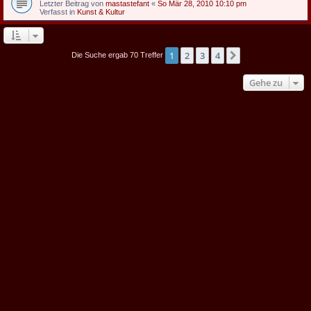
Letzter Beitrag von
mastastefant
«
So Mär 28, 2010 10:10 pm
Verfasst in
Kunst & Kultur
1
2
3
4
Nächste
Die Suche ergab 70 Treffer
Gehe zu