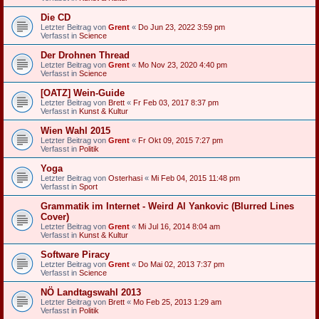
Die CD
Letzter Beitrag von
Grent
«
Do Jun 23, 2022 3:59 pm
Verfasst in
Science
Der Drohnen Thread
Letzter Beitrag von
Grent
«
Mo Nov 23, 2020 4:40 pm
Verfasst in
Science
[OATZ] Wein-Guide
Letzter Beitrag von
Brett
«
Fr Feb 03, 2017 8:37 pm
Verfasst in
Kunst & Kultur
Wien Wahl 2015
Letzter Beitrag von
Grent
«
Fr Okt 09, 2015 7:27 pm
Verfasst in
Politik
Yoga
Letzter Beitrag von
Osterhasi
«
Mi Feb 04, 2015 11:48 pm
Verfasst in
Sport
Grammatik im Internet - Weird Al Yankovic (Blurred Lines
Cover)
Letzter Beitrag von
Grent
«
Mi Jul 16, 2014 8:04 am
Verfasst in
Kunst & Kultur
Software Piracy
Letzter Beitrag von
Grent
«
Do Mai 02, 2013 7:37 pm
Verfasst in
Science
NÖ Landtagswahl 2013
Letzter Beitrag von
Brett
«
Mo Feb 25, 2013 1:29 am
Verfasst in
Politik