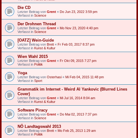
Die CD
Letzter Beitrag von
Grent
«
Do Jun 23, 2022 3:59 pm
Verfasst in
Science
Der Drohnen Thread
Letzter Beitrag von
Grent
«
Mo Nov 23, 2020 4:40 pm
Verfasst in
Science
[OATZ] Wein-Guide
Letzter Beitrag von
Brett
«
Fr Feb 03, 2017 8:37 pm
Verfasst in
Kunst & Kultur
Wien Wahl 2015
Letzter Beitrag von
Grent
«
Fr Okt 09, 2015 7:27 pm
Verfasst in
Politik
Yoga
Letzter Beitrag von
Osterhasi
«
Mi Feb 04, 2015 11:48 pm
Verfasst in
Sport
Grammatik im Internet - Weird Al Yankovic (Blurred Lines
Cover)
Letzter Beitrag von
Grent
«
Mi Jul 16, 2014 8:04 am
Verfasst in
Kunst & Kultur
Software Piracy
Letzter Beitrag von
Grent
«
Do Mai 02, 2013 7:37 pm
Verfasst in
Science
NÖ Landtagswahl 2013
Letzter Beitrag von
Brett
«
Mo Feb 25, 2013 1:29 am
Verfasst in
Politik