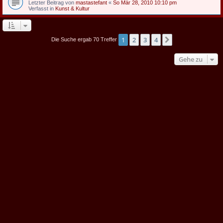
Letzter Beitrag von
mastastefant
«
So Mär 28, 2010 10:10 pm
Verfasst in
Kunst & Kultur
1
2
3
4
Nächste
Die Suche ergab 70 Treffer
Gehe zu