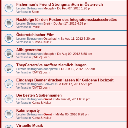
Fisherman´s Friend StrongmanRun in Österreich
Letzter Beitrag von
Metaph
«
Do Feb 07, 2013 1:20 pm
Verfasst in
Sport
Nachfolge für den Posten des Integrationsstaatssekretärs
Letzter Beitrag von
Brett
«
Do Jan 17, 2013 4:59 pm
Verfasst in
Politik
Österreichischer Film
Letzter Beitrag von
Osterhasi
«
Sa Aug 11, 2012 6:20 pm
Verfasst in
Kunst & Kultur
Alibigenerator
Letzter Beitrag von
Metaph
«
Do Aug 09, 2012 8:50 am
Verfasst in
[OATZ] Loch
TheyCarrera've moffere ziemlich langen
Letzter Beitrag von
cocoplove
«
Di Jun 12, 2012 9:27 am
Verfasst in
[OATZ] Loch
Eingangs Banner drucken lassen für Goldene Hochzeit
Letzter Beitrag von
Schwitti
«
Sa Dez 17, 2011 5:22 pm
Verfasst in
[OATZ] Loch
Die besten Straßennamen
Letzter Beitrag von
Grent
«
Mo Jun 20, 2011 6:00 pm
Verfasst in
Kunst & Kultur
Kabinenparty
Letzter Beitrag von
Grent
«
Mi Mai 05, 2010 8:28 pm
Verfasst in
Kunst & Kultur
Virtuelle Musik