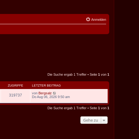
Anmelden
Die Suche ergab 1 Treffer • Seite
1
von
1
ZUGRIFFE
LETZTER BEITRAG
von
Bergsalz
319737
Do Aug 06, 2026 9:50 am
Die Suche ergab 1 Treffer • Seite
1
von
1
Gehe zu