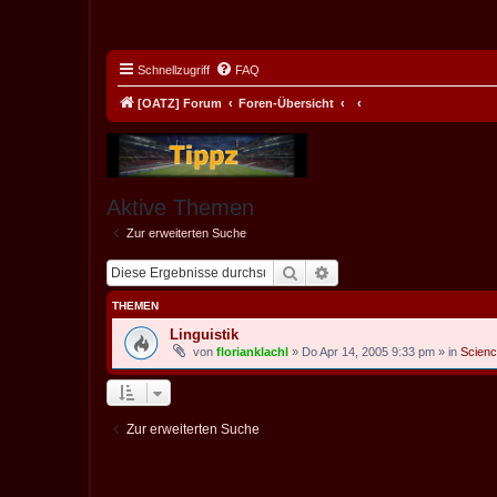
Schnellzugriff
FAQ
[OATZ] Forum
Foren-Übersicht
Aktive Themen
Zur erweiterten Suche
Suche
Erweiterte Suche
THEMEN
Linguistik
von
florianklachl
» Do Apr 14, 2005 9:33 pm » in
Scien
Zur erweiterten Suche