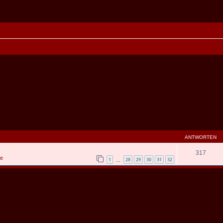
ANTWORTEN
317
ce
1
28
29
30
31
32
…