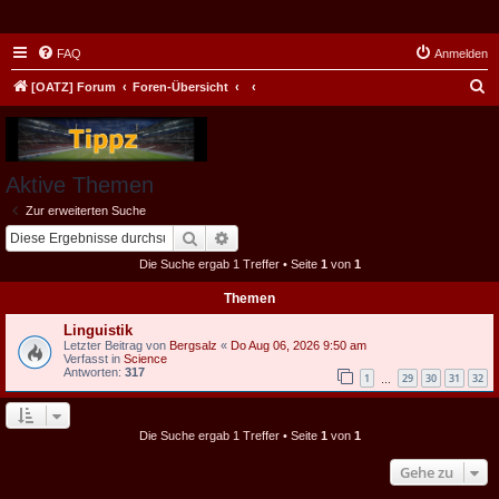
FAQ
Anmelden
S
[OATZ] Forum
Foren-Übersicht
u
c
h
Aktive Themen
e
Zur erweiterten Suche
Suche
Erweiterte Suche
Die Suche ergab 1 Treffer • Seite
1
von
1
Themen
Linguistik
Letzter Beitrag von
Bergsalz
«
Do Aug 06, 2026 9:50 am
Verfasst in
Science
Antworten:
317
1
29
30
31
32
…
Die Suche ergab 1 Treffer • Seite
1
von
1
Gehe zu