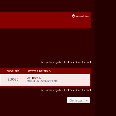
Anmelden
Die Suche ergab 1 Treffer • Seite
1
von
1
ZUGRIFFE
LETZTER BEITRAG
von
Brett
319536
Mi Aug 05, 2026 5:54 pm
Die Suche ergab 1 Treffer • Seite
1
von
1
Gehe zu