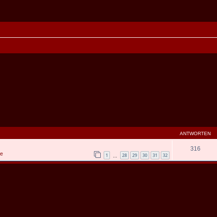
ANTWORTEN
316
ce
1
28
29
30
31
32
…