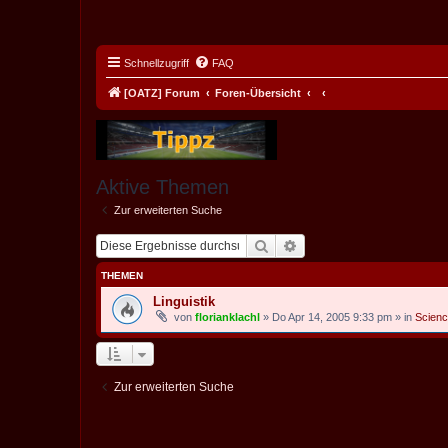
Schnellzugriff
FAQ
[OATZ] Forum
Foren-Übersicht
Aktive Themen
Zur erweiterten Suche
Suche
Erweiterte Suche
THEMEN
Linguistik
von
florianklachl
» Do Apr 14, 2005 9:33 pm » in
Scien
Zur erweiterten Suche