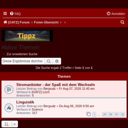
FAQ
Anmelden
S
[OATZ] Forum
Foren-Übersicht
u
c
h
Aktive Themen
e
Zur erweiterten Suche
Suche
Erweiterte Suche
Die Suche ergab 2 Treffer • Seite
1
von
1
Themen
Stromanbieter - der Spaß mit dem Wechseln
Letzter Beitrag von
Bergsalz
«
Fr Aug 07, 2026 11:40 am
Verfasst in
[OATZ] Loch
Antworten:
5
Linguistik
Letzter Beitrag von
Bergsalz
«
Do Aug 06, 2026 9:50 am
Verfasst in
Science
Antworten:
317
1
29
30
31
32
…