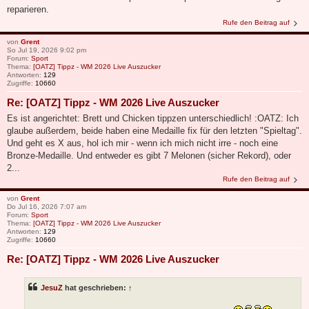
reparieren.
Rufe den Beitrag auf
von
Grent
So Jul 19, 2026 9:02 pm
Forum:
Sport
Thema:
[OATZ] Tippz - WM 2026 Live Auszucker
Antworten:
129
Zugriffe:
10660
Re: [OATZ] Tippz - WM 2026 Live Auszucker
Es ist angerichtet: Brett und Chicken tippzen unterschiedlich! :OATZ: Ich
glaube außerdem, beide haben eine Medaille fix für den letzten "Spieltag".
Und geht es X aus, hol ich mir - wenn ich mich nicht irre - noch eine
Bronze-Medaille. Und entweder es gibt 7 Melonen (sicher Rekord), oder
2...
Rufe den Beitrag auf
von
Grent
Do Jul 16, 2026 7:07 am
Forum:
Sport
Thema:
[OATZ] Tippz - WM 2026 Live Auszucker
Antworten:
129
Zugriffe:
10660
Re: [OATZ] Tippz - WM 2026 Live Auszucker
JesuZ
hat geschrieben:
↑