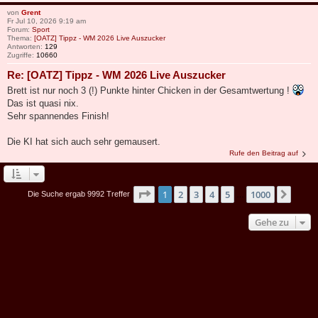
von
Grent
Fr Jul 10, 2026 9:19 am
Forum:
Sport
Thema:
[OATZ] Tippz - WM 2026 Live Auszucker
Antworten:
129
Zugriffe:
10660
Re: [OATZ] Tippz - WM 2026 Live Auszucker
Brett ist nur noch 3 (!) Punkte hinter Chicken in der Gesamtwertung !
Das ist quasi nix.
Sehr spannendes Finish!
Die KI hat sich auch sehr gemausert.
Rufe den Beitrag auf
Seite
1
von
1000
1
2
3
4
5
1000
Näch
Die Suche ergab 9992 Treffer
…
Gehe zu