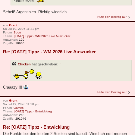
Punkte erzielt.
Scheiß Argentinien. Richtig widerlich.
Rufe den Beitrag auf
von
Grent
So Jul 19, 2026 11:21 pm
Forum:
Sport
Thema:
[OATZ] Tippz - WM 2026 Live Auszucker
Antworten:
129
Zugriffe:
10660
Re: [OATZ] Tippz - WM 2026 Live Auszucker
Chicken
hat geschrieben:
↑
Craaazy !!!
Rufe den Beitrag auf
von
Grent
So Jul 19, 2026 11:20 pm
Forum:
Games
Thema:
[OATZ] Tippz - Entwicklung
Antworten:
268
Zugriffe:
291046
Re: [OATZ] Tippz - Entwicklung
Die Punkte bei den letzten 2 Spielen sind kaputt. Werd ich erst morgen