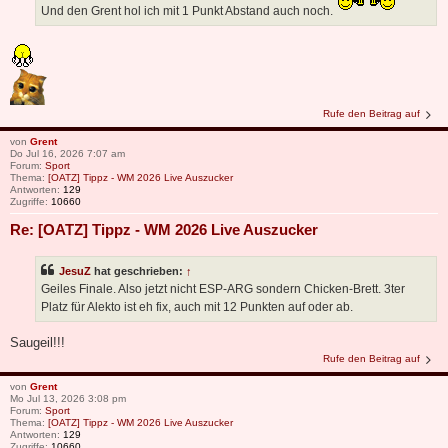
Und den Grent hol ich mit 1 Punkt Abstand auch noch.
Rufe den Beitrag auf
von
Grent
Do Jul 16, 2026 7:07 am
Forum:
Sport
Thema:
[OATZ] Tippz - WM 2026 Live Auszucker
Antworten:
129
Zugriffe:
10660
Re: [OATZ] Tippz - WM 2026 Live Auszucker
JesuZ
hat geschrieben:
↑
Geiles Finale. Also jetzt nicht ESP-ARG sondern Chicken-Brett. 3ter
Platz für Alekto ist eh fix, auch mit 12 Punkten auf oder ab.
Saugeil!!!
Rufe den Beitrag auf
von
Grent
Mo Jul 13, 2026 3:08 pm
Forum:
Sport
Thema:
[OATZ] Tippz - WM 2026 Live Auszucker
Antworten:
129
Zugriffe:
10660