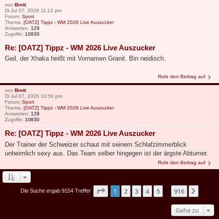
von
Brett
Di Jul 07, 2026 11:12 pm
Forum:
Sport
Thema:
[OATZ] Tippz - WM 2026 Live Auszucker
Antworten:
129
Zugriffe:
10830
Re: [OATZ] Tippz - WM 2026 Live Auszucker
Geil, der Xhaka heißt mit Vornamen Granit. Bin neidisch.
Rufe den Beitrag auf
von
Brett
Di Jul 07, 2026 10:50 pm
Forum:
Sport
Thema:
[OATZ] Tippz - WM 2026 Live Auszucker
Antworten:
129
Zugriffe:
10830
Re: [OATZ] Tippz - WM 2026 Live Auszucker
Der Trainer der Schweizer schaut mit seinem Schlafzimmerblick
unheimlich sexy aus. Das Team selber hingegen ist der ärgste Abturner.
Rufe den Beitrag auf
Seite
1
von
916
1
2
3
4
5
916
Nächs
Die Suche ergab 9154 Treffer
…
Gehe zu