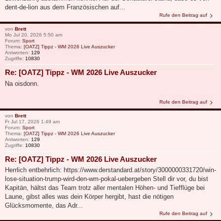
dent-de-lion aus dem Französischen auf...
Rufe den Beitrag auf
von
Brett
Mo Jul 20, 2026 5:50 am
Forum:
Sport
Thema:
[OATZ] Tippz - WM 2026 Live Auszucker
Antworten:
129
Zugriffe:
10830
Re: [OATZ] Tippz - WM 2026 Live Auszucker
Na oisdonn.
Rufe den Beitrag auf
von
Brett
Fr Jul 17, 2026 1:49 am
Forum:
Sport
Thema:
[OATZ] Tippz - WM 2026 Live Auszucker
Antworten:
129
Zugriffe:
10830
Re: [OATZ] Tippz - WM 2026 Live Auszucker
Herrlich entbehrlich: https://www.derstandard.at/story/3000000331720/win-
lose-situation-trump-wird-den-wm-pokal-uebergeben Stell dir vor, du bist
Kapitän, hältst das Team trotz aller mentalen Höhen- und Tiefflüge bei
Laune, gibst alles was dein Körper hergibt, hast die nötigen
Glücksmomente, das Adr...
Rufe den Beitrag auf