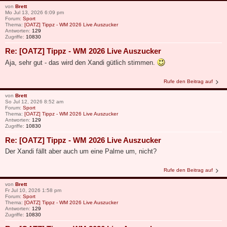
von
Brett
Mo Jul 13, 2026 6:09 pm
Forum:
Sport
Thema:
[OATZ] Tippz - WM 2026 Live Auszucker
Antworten:
129
Zugriffe:
10830
Re: [OATZ] Tippz - WM 2026 Live Auszucker
Aja, sehr gut - das wird den Xandi gütlich stimmen.
Rufe den Beitrag auf
von
Brett
So Jul 12, 2026 8:52 am
Forum:
Sport
Thema:
[OATZ] Tippz - WM 2026 Live Auszucker
Antworten:
129
Zugriffe:
10830
Re: [OATZ] Tippz - WM 2026 Live Auszucker
Der Xandi fällt aber auch um eine Palme um, nicht?
Rufe den Beitrag auf
von
Brett
Fr Jul 10, 2026 1:58 pm
Forum:
Sport
Thema:
[OATZ] Tippz - WM 2026 Live Auszucker
Antworten:
129
Zugriffe:
10830