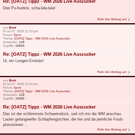
Re: [OATZ] Tippz - WM 2026 Live Auszucker
Drei Pu-hunkte, scha-lala-lala!
Rufe den Beitrag auf
von
Brett
Di Jul 07, 2026 11:33 pm
Forum:
Sport
Thema:
[OATZ] Tippz - WM 2026 Live Auszucker
Antworten:
129
Zugriffe:
10830
Re: [OATZ] Tippz - WM 2026 Live Auszucker
Ui, ein Lungen-Embolo!
Rufe den Beitrag auf
von
Brett
Di Jul 07, 2026 11:24 pm
Forum:
Sport
Thema:
[OATZ] Tippz - WM 2026 Live Auszucker
Antworten:
129
Zugriffe:
10830
Re: [OATZ] Tippz - WM 2026 Live Auszucker
Das ist der schlimmste Schweinskick, seit ich mir die WM anschau.
Lauter gelangweilte Schlapfengsichter, die hie und da peinliche Fouls
provozieren ...
Rufe den Beitrag auf