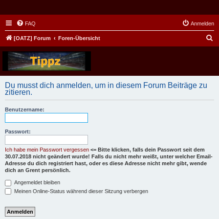
FAQ
Anmelden
S
[OATZ] Forum
Foren-Übersicht
u
c
h
Du musst dich anmelden, um in diesem Forum Beiträge zu
e
zitieren.
Benutzername:
Passwort:
Ich habe mein Passwort vergessen
<= Bitte klicken, falls dein Passwort seit dem
30.07.2018 nicht geändert wurde! Falls du nicht mehr weißt, unter welcher Email-
Adresse du dich registriert hast, oder es diese Adresse nicht mehr gibt, wende
dich an Grent persönlich.
Angemeldet bleiben
Meinen Online-Status während dieser Sitzung verbergen