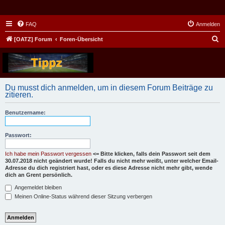
FAQ
Anmelden
S
[OATZ] Forum
Foren-Übersicht
u
c
h
Du musst dich anmelden, um in diesem Forum Beiträge zu
e
zitieren.
Benutzername:
Passwort:
Ich habe mein Passwort vergessen
<= Bitte klicken, falls dein Passwort seit dem
30.07.2018 nicht geändert wurde! Falls du nicht mehr weißt, unter welcher Email-
Adresse du dich registriert hast, oder es diese Adresse nicht mehr gibt, wende
dich an Grent persönlich.
Angemeldet bleiben
Meinen Online-Status während dieser Sitzung verbergen