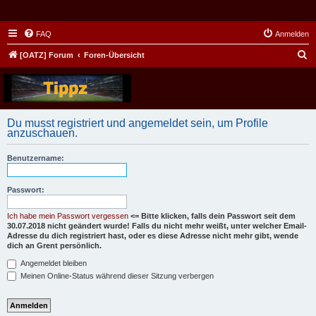
FAQ
Anmelden
S
[OATZ] Forum
Foren-Übersicht
u
c
h
Du musst registriert und angemeldet sein, um Profile
e
anzuschauen.
Benutzername:
Passwort:
Ich habe mein Passwort vergessen
<= Bitte klicken, falls dein Passwort seit dem
30.07.2018 nicht geändert wurde! Falls du nicht mehr weißt, unter welcher Email-
Adresse du dich registriert hast, oder es diese Adresse nicht mehr gibt, wende
dich an Grent persönlich.
Angemeldet bleiben
Meinen Online-Status während dieser Sitzung verbergen