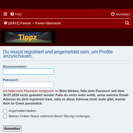
FAQ
Anmelden
S
[OATZ] Forum
Foren-Übersicht
u
c
h
Du musst registriert und angemeldet sein, um Profile
e
anzuschauen.
Benutzername:
Passwort:
Ich habe mein Passwort vergessen
<= Bitte klicken, falls dein Passwort seit dem
30.07.2018 nicht geändert wurde! Falls du nicht mehr weißt, unter welcher Email-
Adresse du dich registriert hast, oder es diese Adresse nicht mehr gibt, wende
dich an Grent persönlich.
Angemeldet bleiben
Meinen Online-Status während dieser Sitzung verbergen