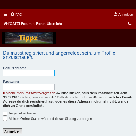
FAQ
Anmelden
S
[OATZ] Forum
Foren-Übersicht
u
c
h
Du musst registriert und angemeldet sein, um Profile
e
anzuschauen.
Benutzername:
Passwort:
Ich habe mein Passwort vergessen
<= Bitte klicken, falls dein Passwort seit dem
30.07.2018 nicht geändert wurde! Falls du nicht mehr weißt, unter welcher Email-
Adresse du dich registriert hast, oder es diese Adresse nicht mehr gibt, wende
dich an Grent persönlich.
Angemeldet bleiben
Meinen Online-Status während dieser Sitzung verbergen