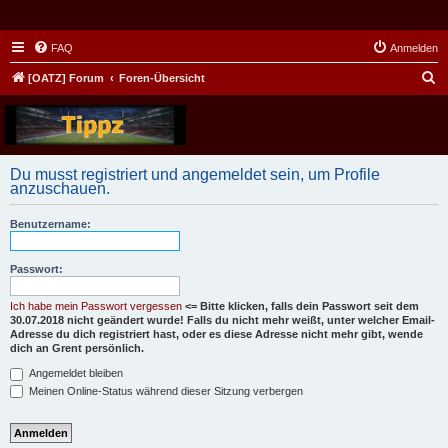
FAQ
Anmelden
S
[OATZ] Forum
Foren-Übersicht
u
c
h
Du musst registriert und angemeldet sein, um Profile
e
anzuschauen.
Benutzername:
Passwort:
Ich habe mein Passwort vergessen
<= Bitte klicken, falls dein Passwort seit dem
30.07.2018 nicht geändert wurde! Falls du nicht mehr weißt, unter welcher Email-
Adresse du dich registriert hast, oder es diese Adresse nicht mehr gibt, wende
dich an Grent persönlich.
Angemeldet bleiben
Meinen Online-Status während dieser Sitzung verbergen