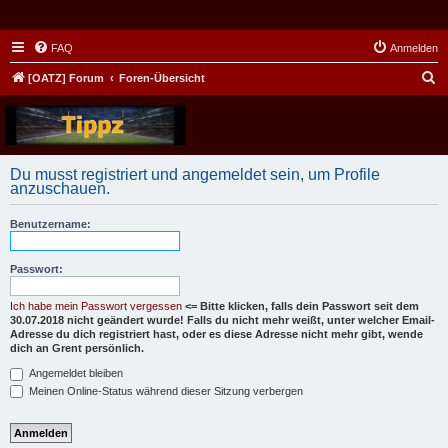
FAQ
Anmelden
S
[OATZ] Forum
Foren-Übersicht
u
c
h
Du musst registriert und angemeldet sein, um Profile
e
anzuschauen.
Benutzername:
Passwort:
Ich habe mein Passwort vergessen
<= Bitte klicken, falls dein Passwort seit dem
30.07.2018 nicht geändert wurde! Falls du nicht mehr weißt, unter welcher Email-
Adresse du dich registriert hast, oder es diese Adresse nicht mehr gibt, wende
dich an Grent persönlich.
Angemeldet bleiben
Meinen Online-Status während dieser Sitzung verbergen