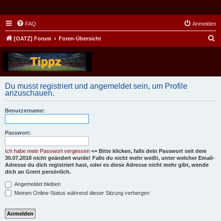
FAQ
Anmelden
S
[OATZ] Forum
Foren-Übersicht
u
c
h
Du musst registriert und angemeldet sein, um Profile
e
anzuschauen.
Benutzername:
Passwort:
Ich habe mein Passwort vergessen
<= Bitte klicken, falls dein Passwort seit dem
30.07.2018 nicht geändert wurde! Falls du nicht mehr weißt, unter welcher Email-
Adresse du dich registriert hast, oder es diese Adresse nicht mehr gibt, wende
dich an Grent persönlich.
Angemeldet bleiben
Meinen Online-Status während dieser Sitzung verbergen