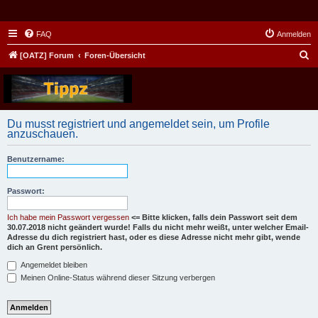
FAQ
Anmelden
S
[OATZ] Forum
Foren-Übersicht
u
c
h
Du musst registriert und angemeldet sein, um Profile
e
anzuschauen.
Benutzername:
Passwort:
Ich habe mein Passwort vergessen
<= Bitte klicken, falls dein Passwort seit dem
30.07.2018 nicht geändert wurde! Falls du nicht mehr weißt, unter welcher Email-
Adresse du dich registriert hast, oder es diese Adresse nicht mehr gibt, wende
dich an Grent persönlich.
Angemeldet bleiben
Meinen Online-Status während dieser Sitzung verbergen