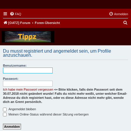
FAQ
Anmelden
S
[OATZ] Forum
Foren-Übersicht
u
c
h
Du musst registriert und angemeldet sein, um Profile
e
anzuschauen.
Benutzername:
Passwort:
Ich habe mein Passwort vergessen
<= Bitte klicken, falls dein Passwort seit dem
30.07.2018 nicht geändert wurde! Falls du nicht mehr weißt, unter welcher Email-
Adresse du dich registriert hast, oder es diese Adresse nicht mehr gibt, wende
dich an Grent persönlich.
Angemeldet bleiben
Meinen Online-Status während dieser Sitzung verbergen