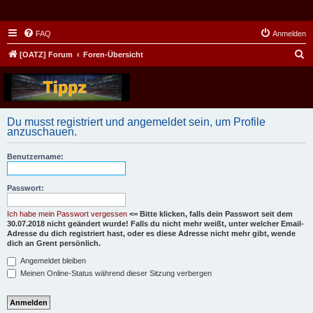
FAQ
Anmelden
S
[OATZ] Forum
Foren-Übersicht
u
c
h
Du musst registriert und angemeldet sein, um Profile
e
anzuschauen.
Benutzername:
Passwort:
Ich habe mein Passwort vergessen
<= Bitte klicken, falls dein Passwort seit dem
30.07.2018 nicht geändert wurde! Falls du nicht mehr weißt, unter welcher Email-
Adresse du dich registriert hast, oder es diese Adresse nicht mehr gibt, wende
dich an Grent persönlich.
Angemeldet bleiben
Meinen Online-Status während dieser Sitzung verbergen