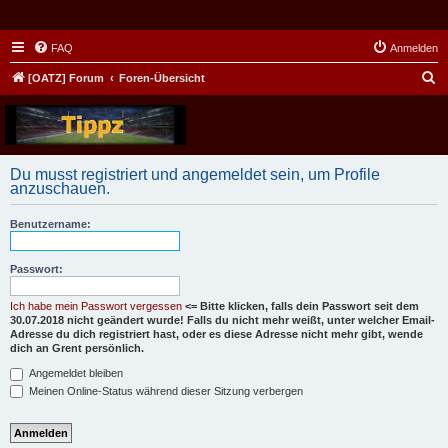
FAQ
Anmelden
S
[OATZ] Forum
Foren-Übersicht
u
c
h
Du musst registriert und angemeldet sein, um Profile
e
anzuschauen.
Benutzername:
Passwort:
Ich habe mein Passwort vergessen
<= Bitte klicken, falls dein Passwort seit dem
30.07.2018 nicht geändert wurde! Falls du nicht mehr weißt, unter welcher Email-
Adresse du dich registriert hast, oder es diese Adresse nicht mehr gibt, wende
dich an Grent persönlich.
Angemeldet bleiben
Meinen Online-Status während dieser Sitzung verbergen