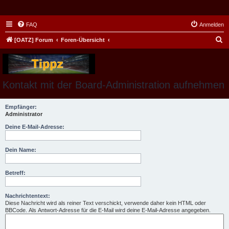
FAQ
Anmelden
S
[OATZ] Forum
Foren-Übersicht
u
c
h
Kontakt mit der Board-Administration aufnehmen
e
Empfänger:
Administrator
Deine E-Mail-Adresse:
Dein Name:
Betreff:
Nachrichtentext:
Diese Nachricht wird als reiner Text verschickt, verwende daher kein HTML oder
BBCode. Als Antwort-Adresse für die E-Mail wird deine E-Mail-Adresse angegeben.