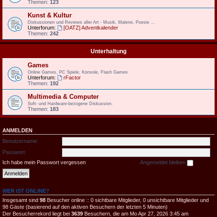
Themen:
123
Kunst & Kultur
Diskussionen und Reviews aller Art - Musik, Malerei, Poesie ...
Unterforum:
[OATZ] Adventkalender
Themen:
242
Unterhaltung
Games
Online Games, PC Spiele, Konsole, Flash Games
Unterforum:
rFactor
Themen:
192
Multimedia & Computer
Soft- und Hardware-bezogene Diskussion.
Themen:
183
ANMELDEN
Benutzername:
Passwort:
Ich habe mein Passwort vergessen
Angemeldet bleiben
WER IST ONLINE?
Insgesamt sind
98
Besucher online :: 0 sichtbare Mitglieder, 0 unsichtbare Mitglieder und
98 Gäste (basierend auf den aktiven Besuchern der letzten 5 Minuten)
Der Besucherrekord liegt bei
3639
Besuchern, die am Mo Apr 27, 2026 3:45 am