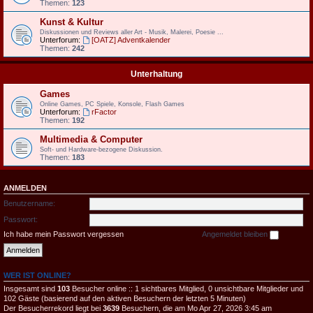
Themen:
123
Kunst & Kultur
Diskussionen und Reviews aller Art - Musik, Malerei, Poesie ...
Unterforum:
[OATZ] Adventkalender
Themen:
242
Unterhaltung
Games
Online Games, PC Spiele, Konsole, Flash Games
Unterforum:
rFactor
Themen:
192
Multimedia & Computer
Soft- und Hardware-bezogene Diskussion.
Themen:
183
ANMELDEN
Benutzername:
Passwort:
Ich habe mein Passwort vergessen
Angemeldet bleiben
WER IST ONLINE?
Insgesamt sind
103
Besucher online :: 1 sichtbares Mitglied, 0 unsichtbare Mitglieder und
102 Gäste (basierend auf den aktiven Besuchern der letzten 5 Minuten)
Der Besucherrekord liegt bei
3639
Besuchern, die am Mo Apr 27, 2026 3:45 am