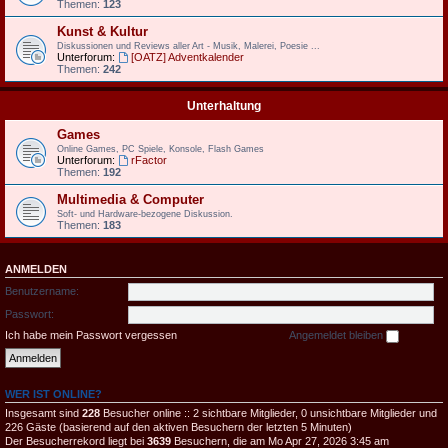
Themen:
123
Kunst & Kultur
Diskussionen und Reviews aller Art - Musik, Malerei, Poesie ...
Unterforum:
[OATZ] Adventkalender
Themen:
242
Unterhaltung
Games
Online Games, PC Spiele, Konsole, Flash Games
Unterforum:
rFactor
Themen:
192
Multimedia & Computer
Soft- und Hardware-bezogene Diskussion.
Themen:
183
ANMELDEN
Benutzername:
Passwort:
Ich habe mein Passwort vergessen
Angemeldet bleiben
WER IST ONLINE?
Insgesamt sind
228
Besucher online :: 2 sichtbare Mitglieder, 0 unsichtbare Mitglieder und
226 Gäste (basierend auf den aktiven Besuchern der letzten 5 Minuten)
Der Besucherrekord liegt bei
3639
Besuchern, die am Mo Apr 27, 2026 3:45 am