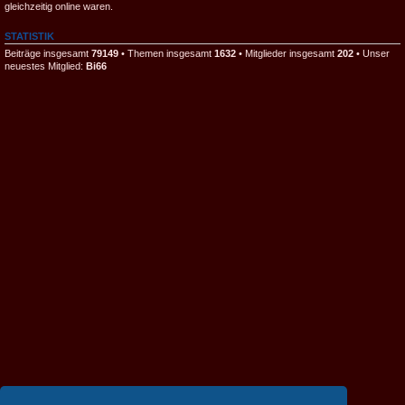
gleichzeitig online waren.
STATISTIK
Beiträge insgesamt
79149
• Themen insgesamt
1632
• Mitglieder insgesamt
202
• Unser
neuestes Mitglied:
Bi66