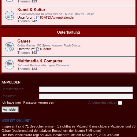
Themen:
123
Kunst & Kultur
Diskussionen und Reviews aller Art - Musik, Malerei, Poesie ...
Unterforum:
[OATZ] Adventkalender
Themen:
242
Unterhaltung
Games
Online Games, PC Spiele, Konsole, Flash Games
Unterforum:
rFactor
Themen:
192
Multimedia & Computer
Soft- und Hardware-bezogene Diskussion.
Themen:
183
ANMELDEN
Benutzername:
Passwort:
Ich habe mein Passwort vergessen
Angemeldet bleiben
WER IST ONLINE?
Insgesamt sind
71
Besucher online :: 1 sichtbares Mitglied, 0 unsichtbare Mitglieder und 70
Gäste (basierend auf den aktiven Besuchern der letzten 5 Minuten)
Der Besucherrekord liegt bei
3639
Besuchern, die am Mo Apr 27, 2026 3:45 am