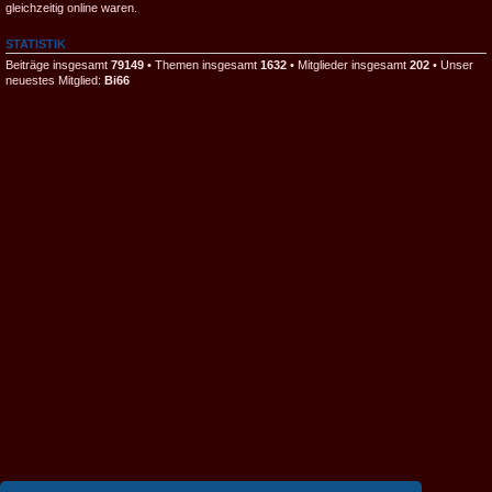
gleichzeitig online waren.
STATISTIK
Beiträge insgesamt
79149
• Themen insgesamt
1632
• Mitglieder insgesamt
202
• Unser
neuestes Mitglied:
Bi66