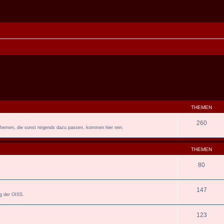
THEMEN
260
 Themen, die sonst nirgends dazu passen, kommen hier rein.
THEMEN
80
147
ng der OISS.
123