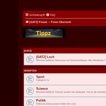
Schnellzugriff
FAQ
[OATZ] Forum
Foren-Übersicht
[OATZ]
[OATZ] Loch
Wissenschaftliche Diskussion auf Gerstensaftbasis. Alle öffentlichen
DEBATTEN
Sport
Fußball & Co
Science
Wissenschaftliche Themen werden hier behandelt. Ziel ist die Gründu
Politik
Politische Diskussionen finden hier statt.