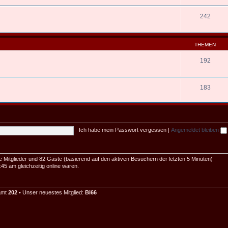
242
THEMEN
192
183
Ich habe mein Passwort vergessen
|
Angemeldet bleiben
re Mitglieder und 82 Gäste (basierend auf den aktiven Besuchern der letzten 5 Minuten)
5 am gleichzeitig online waren.
samt
202
• Unser neuestes Mitglied:
Bi66