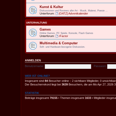
Kunst & Kultur
Diskussionen und Reviews aller Art - Musik, Malerei, Poesie ...
Unterforum:
[OATZ] Adventkalender
UNTERHALTUNG
Games
Online Games, PC Spiele, Konsole, Flash Games
Unterforum:
rFactor
Multimedia & Computer
Soft- und Hardware-bezogene Diskussion.
ANMELDEN
Benutzername:
Passwort:
WER IST ONLINE?
Insgesamt sind
84
Besucher online :: 2 sichtbare Mitglieder, 0 unsichtba
Der Besucherrekord liegt bei
3639
Besuchern, die am Mo Apr 27, 2026 3:4
STATISTIK
Beiträge insgesamt
79155
• Themen insgesamt
1633
• Mitglieder insge