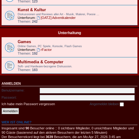
Themen:
123
Kunst & Kultur
Diskussionen und Reviews aller Art - Musik, Malerei, Poesie ...
Unterforum:
[OATZ] Adventkalender
Themen:
242
Unterhaltung
Games
Online Games, PC Spiele, Konsole, Flash Games
Unterforum:
rFactor
Themen:
192
Multimedia & Computer
Soft- und Hardware-bezogene Diskussion.
Themen:
183
ANMELDEN
Benutzername:
Passwort:
Ich habe mein Passwort vergessen
Angemeldet bleiben
WER IST ONLINE?
Insgesamt sind
90
Besucher online :: 0 sichtbare Mitglieder, 0 unsichtbare Mitglieder und
90 Gäste (basierend auf den aktiven Besuchern der letzten 5 Minuten)
Der Besucherrekord liegt bei
3639
Besuchern, die am Mo Apr 27, 2026 3:45 am