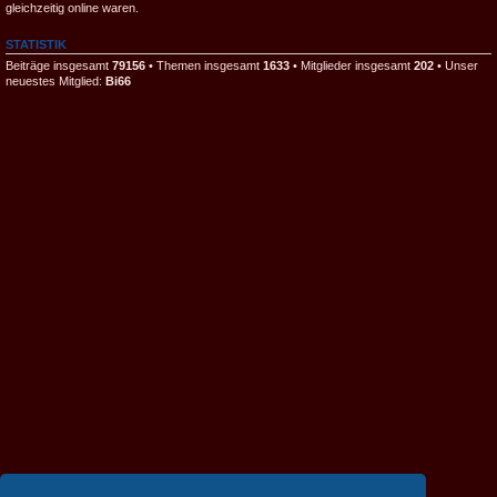
gleichzeitig online waren.
STATISTIK
Beiträge insgesamt
79156
• Themen insgesamt
1633
• Mitglieder insgesamt
202
• Unser
neuestes Mitglied:
Bi66