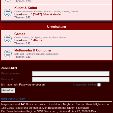
Themen:
123
Kunst & Kultur
Diskussionen und Reviews aller Art - Musik, Malerei, Poesie ...
Unterforum:
[OATZ] Adventkalender
Themen:
242
Unterhaltung
Games
Online Games, PC Spiele, Konsole, Flash Games
Unterforum:
rFactor
Themen:
192
Multimedia & Computer
Soft- und Hardware-bezogene Diskussion.
Themen:
183
ANMELDEN
Benutzername:
Passwort:
Ich habe mein Passwort vergessen
Angemeldet bleiben
WER IST ONLINE?
Insgesamt sind
140
Besucher online :: 2 sichtbare Mitglieder, 0 unsichtbare Mitglieder und
138 Gäste (basierend auf den aktiven Besuchern der letzten 5 Minuten)
Der Besucherrekord liegt bei
3639
Besuchern, die am Mo Apr 27, 2026 3:45 am