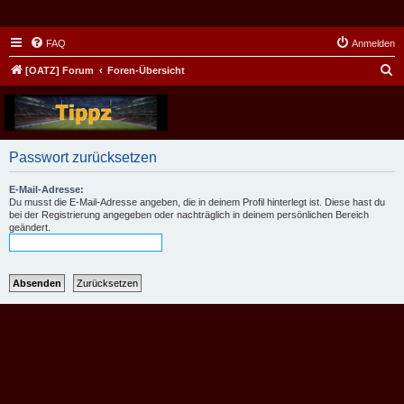
FAQ
Anmelden
S
[OATZ] Forum
Foren-Übersicht
u
c
h
Passwort zurücksetzen
e
E-Mail-Adresse:
Du musst die E-Mail-Adresse angeben, die in deinem Profil hinterlegt ist. Diese hast du
bei der Registrierung angegeben oder nachträglich in deinem persönlichen Bereich
geändert.