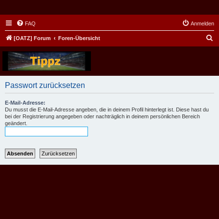
FAQ
Anmelden
S
[OATZ] Forum
Foren-Übersicht
u
c
h
Passwort zurücksetzen
e
E-Mail-Adresse:
Du musst die E-Mail-Adresse angeben, die in deinem Profil hinterlegt ist. Diese hast du
bei der Registrierung angegeben oder nachträglich in deinem persönlichen Bereich
geändert.