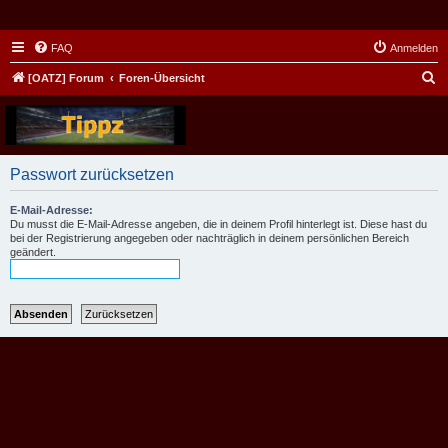
FAQ
Anmelden
S
[OATZ] Forum
Foren-Übersicht
u
c
h
Passwort zurücksetzen
e
E-Mail-Adresse:
Du musst die E-Mail-Adresse angeben, die in deinem Profil hinterlegt ist. Diese hast du
bei der Registrierung angegeben oder nachträglich in deinem persönlichen Bereich
geändert.