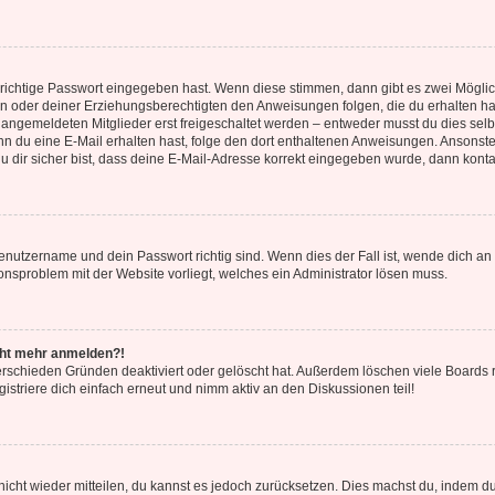
 richtige Passwort eingegeben hast. Wenn diese stimmen, dann gibt es zwei Mögl
tern oder deiner Erziehungsberechtigten den Anweisungen folgen, die du erhalten ha
u angemeldeten Mitglieder erst freigeschaltet werden – entweder musst du dies selbs
. Wenn du eine E-Mail erhalten hast, folge den dort enthaltenen Anweisungen. Ansons
 dir sicher bist, dass deine E-Mail-Adresse korrekt eingegeben wurde, dann kontak
Benutzername und dein Passwort richtig sind. Wenn dies der Fall ist, wende dich a
ionsproblem mit der Website vorliegt, welches ein Administrator lösen muss.
icht mehr anmelden?!
erschieden Gründen deaktiviert oder gelöscht hat. Außerdem löschen viele Boards r
triere dich einfach erneut und nimm aktiv an den Diskussionen teil!
 nicht wieder mitteilen, du kannst es jedoch zurücksetzen. Dies machst du, indem 