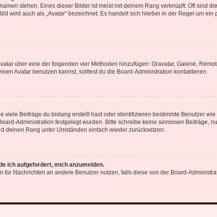
amen stehen. Eines dieser Bilder ist meist mit deinem Rang verknüpft: Oft sind di
ld wird auch als „Avatar“ bezeichnet. Es handelt sich hierbei in der Regel um ein
 Avatar über eine der folgenden vier Methoden hinzufügen: Gravatar, Galerie, Rem
en Avatar benutzen kannst, solltest du die Board-Administration kontaktieren.
viele Beiträge du bislang erstellt hast oder identifizieren bestimmte Benutzer w
 Board-Administration festgelegt wurden. Bitte schreibe keine sinnlosen Beiträge
wird deinen Rang unter Umständen einfach wieder zurücksetzen.
rde ich aufgefordert, mich anzumelden.
ion für Nachrichten an andere Benutzer nutzen, falls diese von der Board-Administ