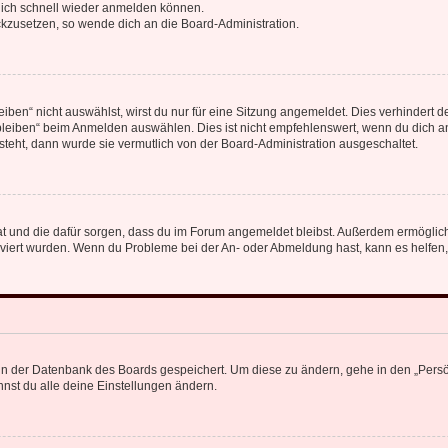
 dich schnell wieder anmelden können.
ückzusetzen, so wende dich an die Board-Administration.
en“ nicht auswählst, wirst du nur für eine Sitzung angemeldet. Dies verhindert 
leiben“ beim Anmelden auswählen. Dies ist nicht empfehlenswert, wenn du dich an
 steht, dann wurde sie vermutlich von der Board-Administration ausgeschaltet.
 hat und die dafür sorgen, dass du im Forum angemeldet bleibst. Außerdem ermögli
tiviert wurden. Wenn du Probleme bei der An- oder Abmeldung hast, kann es helfen
n in der Datenbank des Boards gespeichert. Um diese zu ändern, gehe in den „Persö
nst du alle deine Einstellungen ändern.