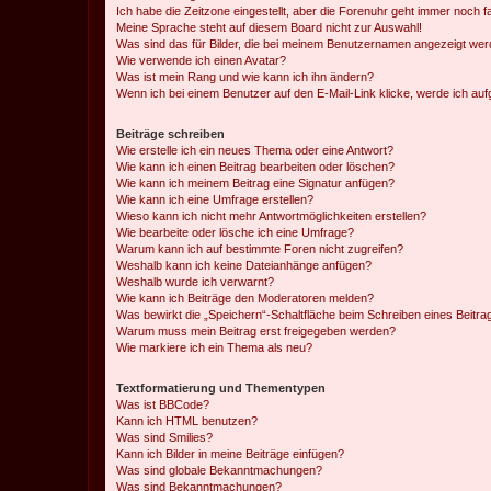
Ich habe die Zeitzone eingestellt, aber die Forenuhr geht immer noch f
Meine Sprache steht auf diesem Board nicht zur Auswahl!
Was sind das für Bilder, die bei meinem Benutzernamen angezeigt we
Wie verwende ich einen Avatar?
Was ist mein Rang und wie kann ich ihn ändern?
Wenn ich bei einem Benutzer auf den E-Mail-Link klicke, werde ich au
Beiträge schreiben
Wie erstelle ich ein neues Thema oder eine Antwort?
Wie kann ich einen Beitrag bearbeiten oder löschen?
Wie kann ich meinem Beitrag eine Signatur anfügen?
Wie kann ich eine Umfrage erstellen?
Wieso kann ich nicht mehr Antwortmöglichkeiten erstellen?
Wie bearbeite oder lösche ich eine Umfrage?
Warum kann ich auf bestimmte Foren nicht zugreifen?
Weshalb kann ich keine Dateianhänge anfügen?
Weshalb wurde ich verwarnt?
Wie kann ich Beiträge den Moderatoren melden?
Was bewirkt die „Speichern“-Schaltfläche beim Schreiben eines Beitra
Warum muss mein Beitrag erst freigegeben werden?
Wie markiere ich ein Thema als neu?
Textformatierung und Thementypen
Was ist BBCode?
Kann ich HTML benutzen?
Was sind Smilies?
Kann ich Bilder in meine Beiträge einfügen?
Was sind globale Bekanntmachungen?
Was sind Bekanntmachungen?