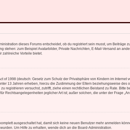
istration dieses Forums entscheidet, ob du registriert sein musst, um Beiträge zu s
ung stehen: zum Beispiel Avatarbilder, Private Nachrichten, E-Mail-Versand an ander
 zahlreiche Vorteile bietet.
t of 1998 (deutsch: Gesetz zum Schutz der Privatsphäre von Kindern im Internet vo
unter 13 Jahren erheben, hierzu die Zustimmung der Eltern beziehungsweise des o
h zu registrieren versuchst, zutrifft, ziehe einen rechtlichen Beistand zu Rate. Bit
für Rechtsangelegenheiten jeglicher Art ist; außer solchen, die unter der Frage „
.
g komplett ausgeschaltet hat, damit sich keine neuen Benutzer mehr anmelden könn
 wurden. Um Hilfe zu erhalten, wende dich an die Board-Administration.