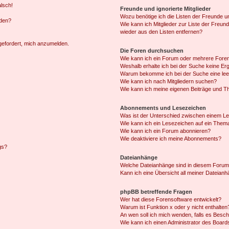
alsch!
Freunde und ignorierte Mitglieder
Wozu benötige ich die Listen der Freunde un
rden?
Wie kann ich Mitglieder zur Liste der Freund
wieder aus den Listen entfernen?
fgefordert, mich anzumelden.
Die Foren durchsuchen
Wie kann ich ein Forum oder mehrere For
Weshalb erhalte ich bei der Suche keine Er
Warum bekomme ich bei der Suche eine lee
Wie kann ich nach Mitgliedern suchen?
Wie kann ich meine eigenen Beiträge und T
Abonnements und Lesezeichen
Was ist der Unterschied zwischen einem L
Wie kann ich ein Lesezeichen auf ein Them
Wie kann ich ein Forum abonnieren?
Wie deaktiviere ich meine Abonnements?
gs?
Dateianhänge
Welche Dateianhänge sind in diesem Forum
Kann ich eine Übersicht all meiner Dateian
phpBB betreffende Fragen
Wer hat diese Forensoftware entwickelt?
Warum ist Funktion x oder y nicht enthalten
An wen soll ich mich wenden, falls es Besc
Wie kann ich einen Administrator des Board