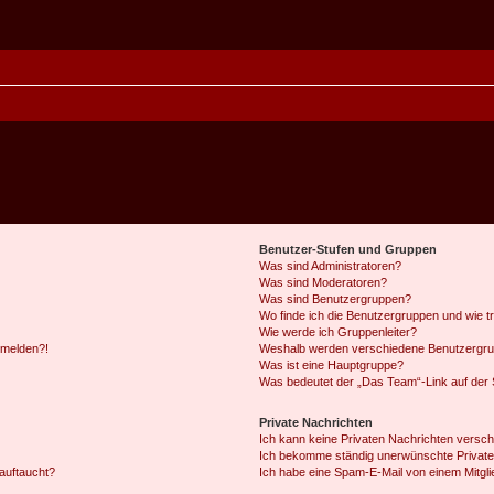
Benutzer-Stufen und Gruppen
Was sind Administratoren?
Was sind Moderatoren?
Was sind Benutzergruppen?
Wo finde ich die Benutzergruppen und wie tr
Wie werde ich Gruppenleiter?
anmelden?!
Weshalb werden verschiedene Benutzergrupp
Was ist eine Hauptgruppe?
Was bedeutet der „Das Team“-Link auf der S
Private Nachrichten
Ich kann keine Privaten Nachrichten versch
Ich bekomme ständig unerwünschte Private
auftaucht?
Ich habe eine Spam-E-Mail von einem Mitgli