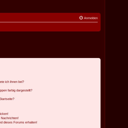
Anmelden
ete ich ihnen bei?
en farbig dargestellt?
tartseite?
icken!
 Nachrichten!
ed dieses Forums erhalten!