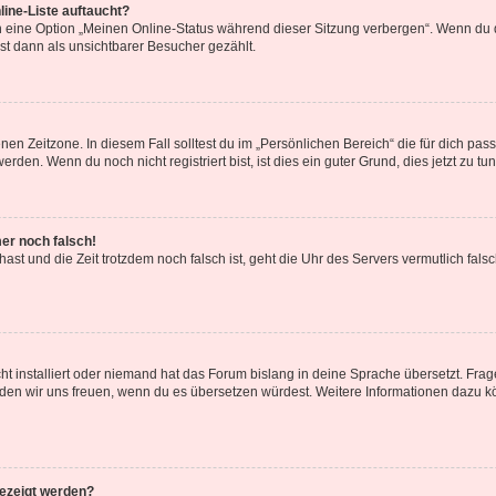
ine-Liste auftaucht?
n eine Option „Meinen Online-Status während dieser Sitzung verbergen“. Wenn du d
st dann als unsichtbarer Besucher gezählt.
en Zeitzone. In diesem Fall solltest du im „Persönlichen Bereich“ die für dich passe
den. Wenn du noch nicht registriert bist, ist dies ein guter Grund, dies jetzt zu tun
mer noch falsch!
t hast und die Zeit trotzdem noch falsch ist, geht die Uhr des Servers vermutlich fal
t installiert oder niemand hat das Forum bislang in deine Sprache übersetzt. Frag
, würden wir uns freuen, wenn du es übersetzen würdest. Weitere Informationen dazu
gezeigt werden?